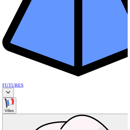
FUTURES
Villes