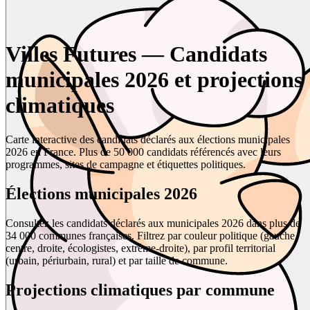
Villes Futures — Candidats
municipales 2026 et projections
climatiques
Carte interactive des candidats déclarés aux élections municipales
2026 en France. Plus de 50 000 candidats référencés avec leurs
programmes, sites de campagne et étiquettes politiques.
Élections municipales 2026
Consultez les candidats déclarés aux municipales 2026 dans plus de
34 000 communes françaises. Filtrez par couleur politique (gauche,
centre, droite, écologistes, extrême-droite), par profil territorial
(urbain, périurbain, rural) et par taille de commune.
Projections climatiques par commune