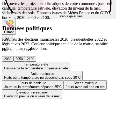
Découvrez les projections climatiques de votre commune : jours de
canicule, température estivale, élévation du niveau de la mer,
sécheresses des sols. Données issues de Météo France et du GIEC,
Brebis galeuses
horizons 2030, 2050 et 2100.
Données politiques
Climat
Résultats des élections municipales 2020, présidentielles 2022 et
législatives 2022. Couleur politique actuelle de la mairie, stabilité
politique, taux d'abstention.
Horizon temporel
2030
2050
2100
Température été
Hausse de la température moyenne en été
Nuits tropicales
Nuits où la température ne descend pas sous 20°C
Jours de canicule
Stress hydrique
Jours où la température dépasse 35°C
Jours avec sol sec en été
Élévation niveau mer
Élévation prévue du niveau de la mer