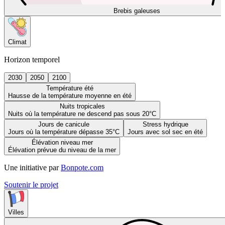
Brebis galeuses
Climat
Horizon temporel
2030
2050
2100
Température été
Hausse de la température moyenne en été
Nuits tropicales
Nuits où la température ne descend pas sous 20°C
Jours de canicule
Stress hydrique
Jours où la température dépasse 35°C
Jours avec sol sec en été
Élévation niveau mer
Élévation prévue du niveau de la mer
Une initiative par
Bonpote.com
Soutenir le projet
Villes