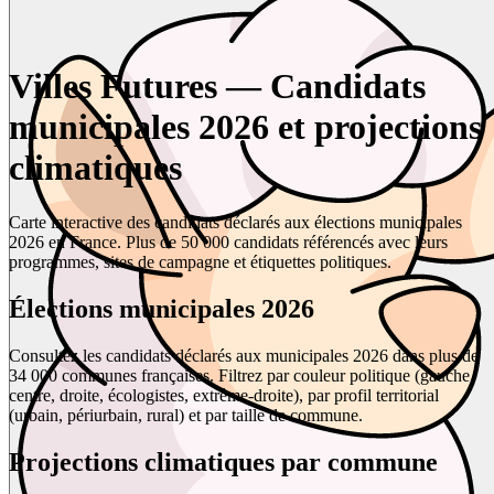
Villes Futures — Candidats
municipales 2026 et projections
climatiques
Carte interactive des candidats déclarés aux élections municipales
2026 en France. Plus de 50 000 candidats référencés avec leurs
programmes, sites de campagne et étiquettes politiques.
Élections municipales 2026
Consultez les candidats déclarés aux municipales 2026 dans plus de
34 000 communes françaises. Filtrez par couleur politique (gauche,
centre, droite, écologistes, extrême-droite), par profil territorial
(urbain, périurbain, rural) et par taille de commune.
Projections climatiques par commune