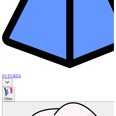
FUTURES
Villes