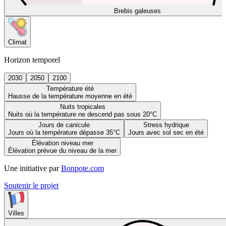
Brebis galeuses
Climat
Horizon temporel
2030
2050
2100
Température été
Hausse de la température moyenne en été
Nuits tropicales
Nuits où la température ne descend pas sous 20°C
Jours de canicule
Stress hydrique
Jours où la température dépasse 35°C
Jours avec sol sec en été
Élévation niveau mer
Élévation prévue du niveau de la mer
Une initiative par
Bonpote.com
Soutenir le projet
Villes