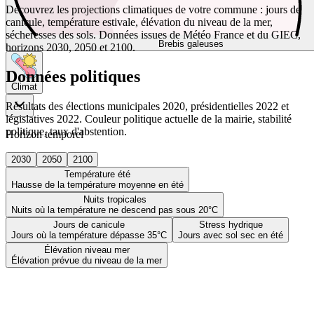
Découvrez les projections climatiques de votre commune : jours de
canicule, température estivale, élévation du niveau de la mer,
sécheresses des sols. Données issues de Météo France et du GIEC,
Brebis galeuses
horizons 2030, 2050 et 2100.
Données politiques
Climat
Résultats des élections municipales 2020, présidentielles 2022 et
législatives 2022. Couleur politique actuelle de la mairie, stabilité
politique, taux d'abstention.
Horizon temporel
2030
2050
2100
Température été
Hausse de la température moyenne en été
Nuits tropicales
Nuits où la température ne descend pas sous 20°C
Jours de canicule
Stress hydrique
Jours où la température dépasse 35°C
Jours avec sol sec en été
Élévation niveau mer
Élévation prévue du niveau de la mer