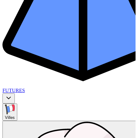
FUTURES
Villes