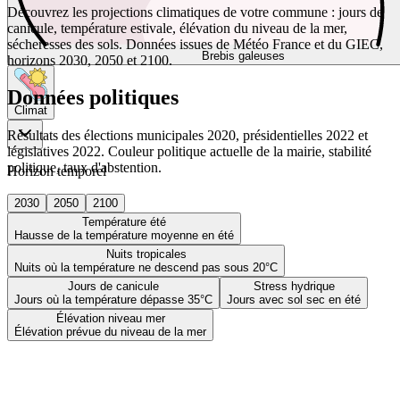
Découvrez les projections climatiques de votre commune : jours de
canicule, température estivale, élévation du niveau de la mer,
sécheresses des sols. Données issues de Météo France et du GIEC,
Brebis galeuses
horizons 2030, 2050 et 2100.
Données politiques
Climat
Résultats des élections municipales 2020, présidentielles 2022 et
législatives 2022. Couleur politique actuelle de la mairie, stabilité
politique, taux d'abstention.
Horizon temporel
2030
2050
2100
Température été
Hausse de la température moyenne en été
Nuits tropicales
Nuits où la température ne descend pas sous 20°C
Jours de canicule
Stress hydrique
Jours où la température dépasse 35°C
Jours avec sol sec en été
Élévation niveau mer
Élévation prévue du niveau de la mer