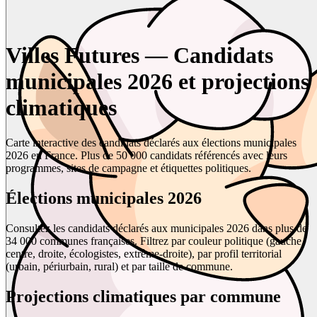
Villes Futures — Candidats
municipales 2026 et projections
climatiques
Carte interactive des candidats déclarés aux élections municipales
2026 en France. Plus de 50 000 candidats référencés avec leurs
programmes, sites de campagne et étiquettes politiques.
Élections municipales 2026
Consultez les candidats déclarés aux municipales 2026 dans plus de
34 000 communes françaises. Filtrez par couleur politique (gauche,
centre, droite, écologistes, extrême-droite), par profil territorial
(urbain, périurbain, rural) et par taille de commune.
Projections climatiques par commune