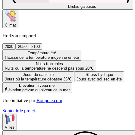
Brebis galeuses
Climat
Horizon temporel
2030
2050
2100
Température été
Hausse de la température moyenne en été
Nuits tropicales
Nuits où la température ne descend pas sous 20°C
Jours de canicule
Stress hydrique
Jours où la température dépasse 35°C
Jours avec sol sec en été
Élévation niveau mer
Élévation prévue du niveau de la mer
Une initiative par
Bonpote.com
Soutenir le projet
Villes