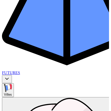
FUTURES
Villes