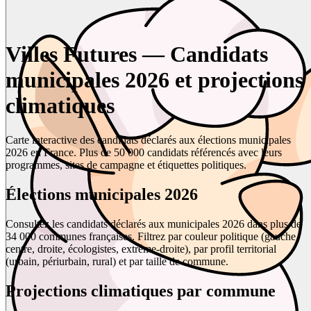
Villes Futures — Candidats
municipales 2026 et projections
climatiques
Carte interactive des candidats déclarés aux élections municipales
2026 en France. Plus de 50 000 candidats référencés avec leurs
programmes, sites de campagne et étiquettes politiques.
Élections municipales 2026
Consultez les candidats déclarés aux municipales 2026 dans plus de
34 000 communes françaises. Filtrez par couleur politique (gauche,
centre, droite, écologistes, extrême-droite), par profil territorial
(urbain, périurbain, rural) et par taille de commune.
Projections climatiques par commune