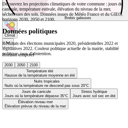
Découvrez les projections climatiques de votre commune : jours de
canicule, température estivale, élévation du niveau de la mer,
sécheresses des sols. Données issues de Météo France et du GIEC,
Brebis galeuses
horizons 2030, 2050 et 2100.
Données politiques
Climat
Résultats des élections municipales 2020, présidentielles 2022 et
législatives 2022. Couleur politique actuelle de la mairie, stabilité
politique, taux d'abstention.
Horizon temporel
2030
2050
2100
Température été
Hausse de la température moyenne en été
Nuits tropicales
Nuits où la température ne descend pas sous 20°C
Jours de canicule
Stress hydrique
Jours où la température dépasse 35°C
Jours avec sol sec en été
Élévation niveau mer
Élévation prévue du niveau de la mer