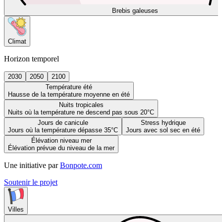
Brebis galeuses
Climat
Horizon temporel
2030
2050
2100
Température été
Hausse de la température moyenne en été
Nuits tropicales
Nuits où la température ne descend pas sous 20°C
Jours de canicule
Stress hydrique
Jours où la température dépasse 35°C
Jours avec sol sec en été
Élévation niveau mer
Élévation prévue du niveau de la mer
Une initiative par
Bonpote.com
Soutenir le projet
Villes