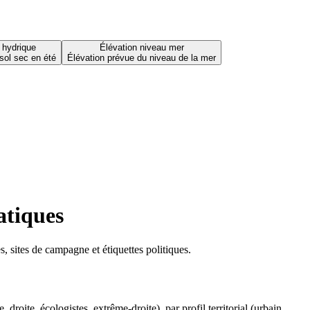
 hydrique
Élévation niveau mer
sol sec en été
Élévation prévue du niveau de la mer
atiques
 sites de campagne et étiquettes politiques.
oite, écologistes, extrême-droite), par profil territorial (urbain,