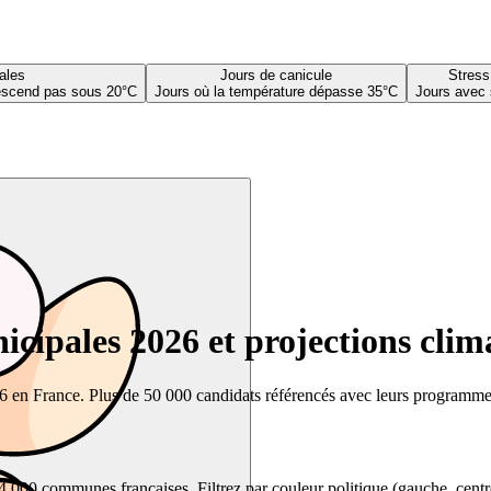
ales
Jours de canicule
Stress
descend pas sous 20°C
Jours où la température dépasse 35°C
Jours avec 
cipales 2026 et projections clim
26 en France. Plus de 50 000 candidats référencés avec leurs programmes,
00 communes françaises. Filtrez par couleur politique (gauche, centre, dr