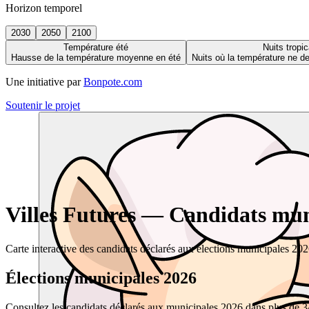
Horizon temporel
2030
2050
2100
Température été
Nuits tropic
Hausse de la température moyenne en été
Nuits où la température ne 
Une initiative par
Bonpote.com
Soutenir le projet
Villes Futures — Candidats muni
Carte interactive des candidats déclarés aux élections municipales 20
Élections municipales 2026
Consultez les candidats déclarés aux municipales 2026 dans plus de 34 0