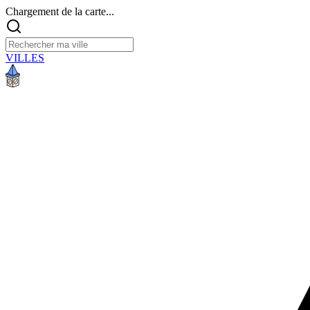
Chargement de la carte...
VILLES