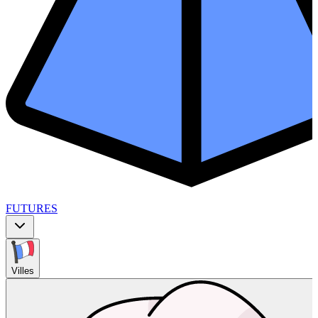
FUTURES
Villes