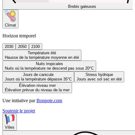
Brebis galeuses
Climat
Horizon temporel
2030
2050
2100
Température été
Hausse de la température moyenne en été
Nuits tropicales
Nuits où la température ne descend pas sous 20°C
Jours de canicule
Stress hydrique
Jours où la température dépasse 35°C
Jours avec sol sec en été
Élévation niveau mer
Élévation prévue du niveau de la mer
Une initiative par
Bonpote.com
Soutenir le projet
Villes