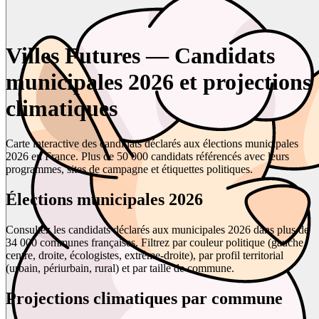
Villes Futures — Candidats
municipales 2026 et projections
climatiques
Carte interactive des candidats déclarés aux élections municipales
2026 en France. Plus de 50 000 candidats référencés avec leurs
programmes, sites de campagne et étiquettes politiques.
Élections municipales 2026
Consultez les candidats déclarés aux municipales 2026 dans plus de
34 000 communes françaises. Filtrez par couleur politique (gauche,
centre, droite, écologistes, extrême-droite), par profil territorial
(urbain, périurbain, rural) et par taille de commune.
Projections climatiques par commune