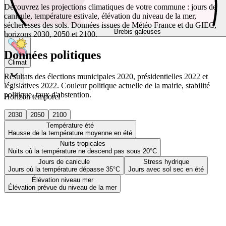
Découvrez les projections climatiques de votre commune : jours de
canicule, température estivale, élévation du niveau de la mer,
sécheresses des sols. Données issues de Météo France et du GIEC,
Brebis galeuses
horizons 2030, 2050 et 2100.
Données politiques
Climat
Résultats des élections municipales 2020, présidentielles 2022 et
législatives 2022. Couleur politique actuelle de la mairie, stabilité
politique, taux d'abstention.
Horizon temporel
2030
2050
2100
Température été
Hausse de la température moyenne en été
Nuits tropicales
Nuits où la température ne descend pas sous 20°C
Jours de canicule
Stress hydrique
Jours où la température dépasse 35°C
Jours avec sol sec en été
Élévation niveau mer
Élévation prévue du niveau de la mer