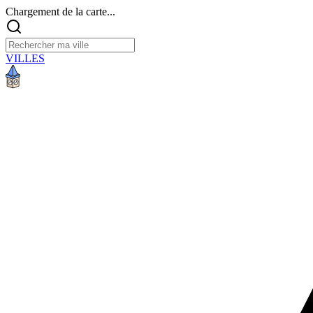
Chargement de la carte...
VILLES