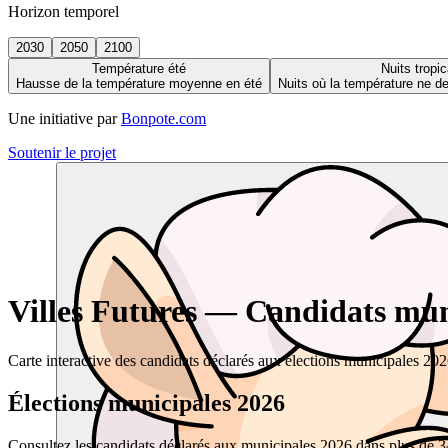
Horizon temporel
2030
2050
2100
Température été
Nuits tropic
Hausse de la température moyenne en été
Nuits où la température ne 
Une initiative par
Bonpote.com
Soutenir le projet
Villes Futures — Candidats muni
Carte interactive des candidats déclarés aux élections municipales 20
Élections municipales 2026
Consultez les candidats déclarés aux municipales 2026 dans plus de 34 0