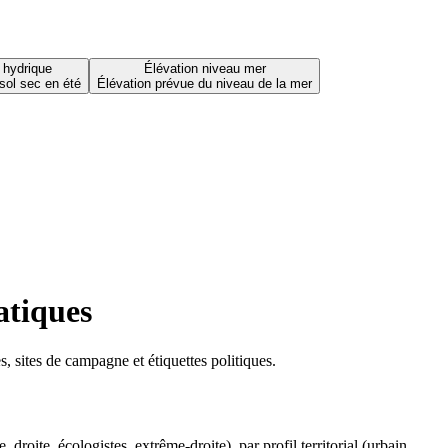
 hydrique
Élévation niveau mer
sol sec en été
Élévation prévue du niveau de la mer
atiques
 sites de campagne et étiquettes politiques.
oite, écologistes, extrême-droite), par profil territorial (urbain,