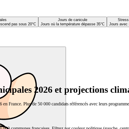
ales
Jours de canicule
Stress
descend pas sous 20°C
Jours où la température dépasse 35°C
Jours avec 
cipales 2026 et projections clim
26 en France. Plus de 50 000 candidats référencés avec leurs programmes,
00 communes françaises. Filtrez par couleur politique (gauche, centre, dr