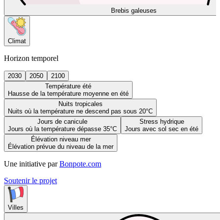
Brebis galeuses
Climat
Horizon temporel
2030
2050
2100
Température été
Hausse de la température moyenne en été
Nuits tropicales
Nuits où la température ne descend pas sous 20°C
Jours de canicule
Stress hydrique
Jours où la température dépasse 35°C
Jours avec sol sec en été
Élévation niveau mer
Élévation prévue du niveau de la mer
Une initiative par
Bonpote.com
Soutenir le projet
Villes