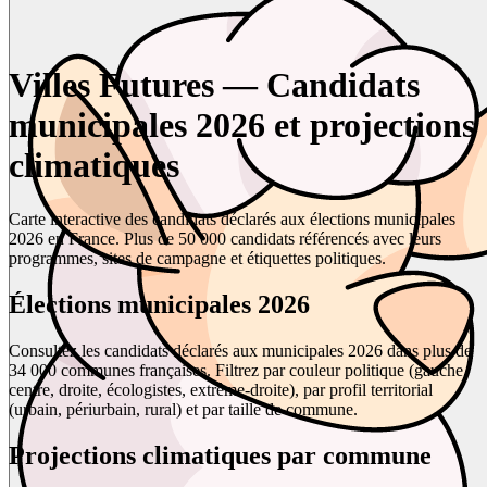
Villes Futures — Candidats
municipales 2026 et projections
climatiques
Carte interactive des candidats déclarés aux élections municipales
2026 en France. Plus de 50 000 candidats référencés avec leurs
programmes, sites de campagne et étiquettes politiques.
Élections municipales 2026
Consultez les candidats déclarés aux municipales 2026 dans plus de
34 000 communes françaises. Filtrez par couleur politique (gauche,
centre, droite, écologistes, extrême-droite), par profil territorial
(urbain, périurbain, rural) et par taille de commune.
Projections climatiques par commune