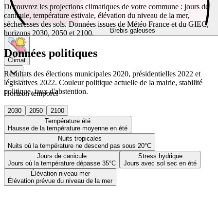
Découvrez les projections climatiques de votre commune : jours de
canicule, température estivale, élévation du niveau de la mer,
sécheresses des sols. Données issues de Météo France et du GIEC,
Brebis galeuses
horizons 2030, 2050 et 2100.
Données politiques
Climat
Résultats des élections municipales 2020, présidentielles 2022 et
législatives 2022. Couleur politique actuelle de la mairie, stabilité
politique, taux d'abstention.
Horizon temporel
2030
2050
2100
Température été
Hausse de la température moyenne en été
Nuits tropicales
Nuits où la température ne descend pas sous 20°C
Jours de canicule
Stress hydrique
Jours où la température dépasse 35°C
Jours avec sol sec en été
Élévation niveau mer
Élévation prévue du niveau de la mer