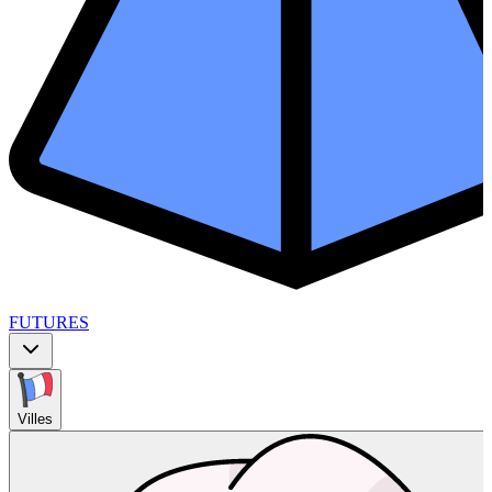
FUTURES
Villes