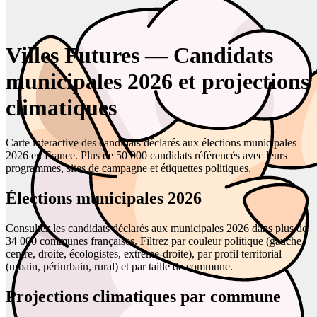
Villes Futures — Candidats
municipales 2026 et projections
climatiques
Carte interactive des candidats déclarés aux élections municipales
2026 en France. Plus de 50 000 candidats référencés avec leurs
programmes, sites de campagne et étiquettes politiques.
Élections municipales 2026
Consultez les candidats déclarés aux municipales 2026 dans plus de
34 000 communes françaises. Filtrez par couleur politique (gauche,
centre, droite, écologistes, extrême-droite), par profil territorial
(urbain, périurbain, rural) et par taille de commune.
Projections climatiques par commune