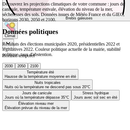
Découvrez les projections climatiques de votre commune : jours de
canicule, température estivale, élévation du niveau de la mer,
sécheresses des sols. Données issues de Météo France et du GIEC,
Brebis galeuses
horizons 2030, 2050 et 2100.
Données politiques
Climat
Résultats des élections municipales 2020, présidentielles 2022 et
législatives 2022. Couleur politique actuelle de la mairie, stabilité
politique, taux d'abstention.
Horizon temporel
2030
2050
2100
Température été
Hausse de la température moyenne en été
Nuits tropicales
Nuits où la température ne descend pas sous 20°C
Jours de canicule
Stress hydrique
Jours où la température dépasse 35°C
Jours avec sol sec en été
Élévation niveau mer
Élévation prévue du niveau de la mer