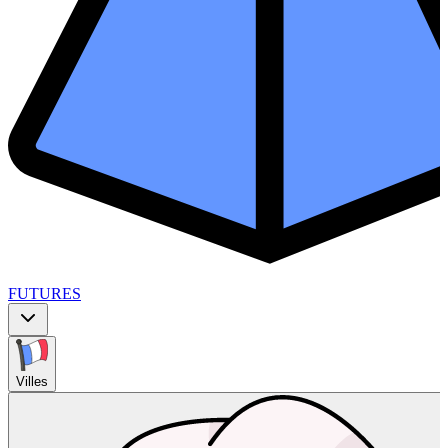
FUTURES
Villes