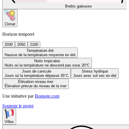
Brebis galeuses
Climat
Horizon temporel
2030
2050
2100
Température été
Hausse de la température moyenne en été
Nuits tropicales
Nuits où la température ne descend pas sous 20°C
Jours de canicule
Stress hydrique
Jours où la température dépasse 35°C
Jours avec sol sec en été
Élévation niveau mer
Élévation prévue du niveau de la mer
Une initiative par
Bonpote.com
Soutenir le projet
Villes