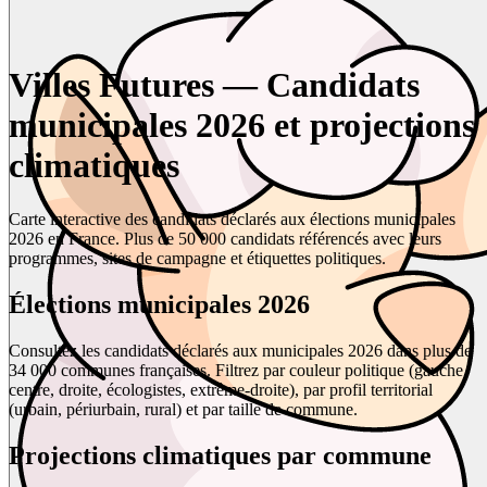
Villes Futures — Candidats
municipales 2026 et projections
climatiques
Carte interactive des candidats déclarés aux élections municipales
2026 en France. Plus de 50 000 candidats référencés avec leurs
programmes, sites de campagne et étiquettes politiques.
Élections municipales 2026
Consultez les candidats déclarés aux municipales 2026 dans plus de
34 000 communes françaises. Filtrez par couleur politique (gauche,
centre, droite, écologistes, extrême-droite), par profil territorial
(urbain, périurbain, rural) et par taille de commune.
Projections climatiques par commune