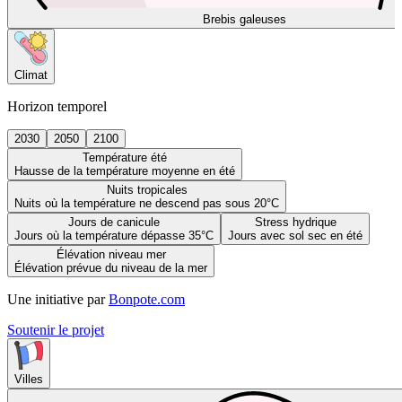
Brebis galeuses
Climat
Horizon temporel
2030
2050
2100
Température été
Hausse de la température moyenne en été
Nuits tropicales
Nuits où la température ne descend pas sous 20°C
Jours de canicule
Stress hydrique
Jours où la température dépasse 35°C
Jours avec sol sec en été
Élévation niveau mer
Élévation prévue du niveau de la mer
Une initiative par
Bonpote.com
Soutenir le projet
Villes