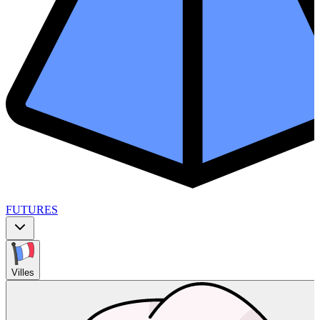
FUTURES
Villes