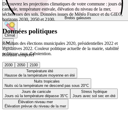
Découvrez les projections climatiques de votre commune : jours de
canicule, température estivale, élévation du niveau de la mer,
sécheresses des sols. Données issues de Météo France et du GIEC,
Brebis galeuses
horizons 2030, 2050 et 2100.
Données politiques
Climat
Résultats des élections municipales 2020, présidentielles 2022 et
législatives 2022. Couleur politique actuelle de la mairie, stabilité
politique, taux d'abstention.
Horizon temporel
2030
2050
2100
Température été
Hausse de la température moyenne en été
Nuits tropicales
Nuits où la température ne descend pas sous 20°C
Jours de canicule
Stress hydrique
Jours où la température dépasse 35°C
Jours avec sol sec en été
Élévation niveau mer
Élévation prévue du niveau de la mer