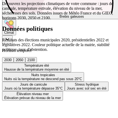
Découvrez les projections climatiques de votre commune : jours de
canicule, température estivale, élévation du niveau de la mer,
sécheresses des sols. Données issues de Météo France et du GIEC,
Brebis galeuses
horizons 2030, 2050 et 2100.
Données politiques
Climat
Résultats des élections municipales 2020, présidentielles 2022 et
législatives 2022. Couleur politique actuelle de la mairie, stabilité
politique, taux d'abstention.
Horizon temporel
2030
2050
2100
Température été
Hausse de la température moyenne en été
Nuits tropicales
Nuits où la température ne descend pas sous 20°C
Jours de canicule
Stress hydrique
Jours où la température dépasse 35°C
Jours avec sol sec en été
Élévation niveau mer
Élévation prévue du niveau de la mer