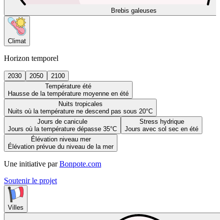
Brebis galeuses
Climat
Horizon temporel
2030
2050
2100
Température été
Hausse de la température moyenne en été
Nuits tropicales
Nuits où la température ne descend pas sous 20°C
Jours de canicule
Stress hydrique
Jours où la température dépasse 35°C
Jours avec sol sec en été
Élévation niveau mer
Élévation prévue du niveau de la mer
Une initiative par
Bonpote.com
Soutenir le projet
Villes