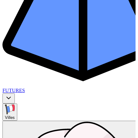
FUTURES
Villes