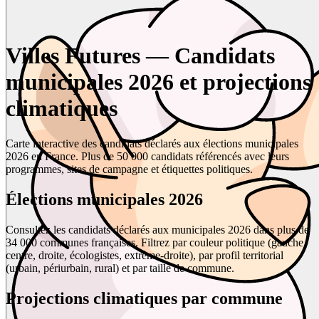
Villes Futures — Candidats
municipales 2026 et projections
climatiques
Carte interactive des candidats déclarés aux élections municipales
2026 en France. Plus de 50 000 candidats référencés avec leurs
programmes, sites de campagne et étiquettes politiques.
Élections municipales 2026
Consultez les candidats déclarés aux municipales 2026 dans plus de
34 000 communes françaises. Filtrez par couleur politique (gauche,
centre, droite, écologistes, extrême-droite), par profil territorial
(urbain, périurbain, rural) et par taille de commune.
Projections climatiques par commune