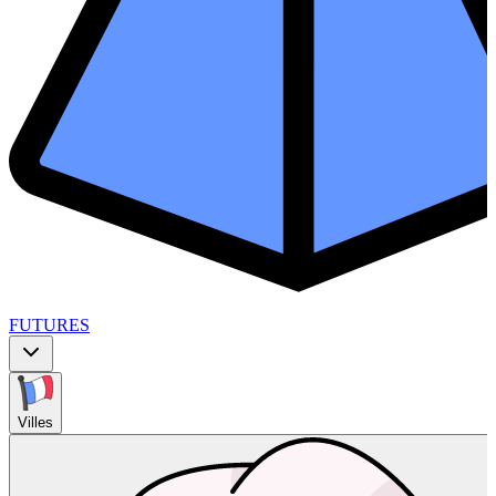
FUTURES
Villes