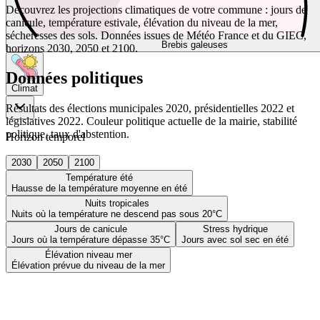
Découvrez les projections climatiques de votre commune : jours de
canicule, température estivale, élévation du niveau de la mer,
sécheresses des sols. Données issues de Météo France et du GIEC,
Brebis galeuses
horizons 2030, 2050 et 2100.
Données politiques
Climat
Résultats des élections municipales 2020, présidentielles 2022 et
législatives 2022. Couleur politique actuelle de la mairie, stabilité
politique, taux d'abstention.
Horizon temporel
2030
2050
2100
Température été
Hausse de la température moyenne en été
Nuits tropicales
Nuits où la température ne descend pas sous 20°C
Jours de canicule
Stress hydrique
Jours où la température dépasse 35°C
Jours avec sol sec en été
Élévation niveau mer
Élévation prévue du niveau de la mer