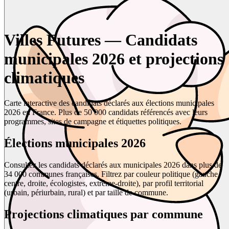
Villes Futures — Candidats
municipales 2026 et projections
climatiques
Carte interactive des candidats déclarés aux élections municipales
2026 en France. Plus de 50 000 candidats référencés avec leurs
programmes, sites de campagne et étiquettes politiques.
Élections municipales 2026
Consultez les candidats déclarés aux municipales 2026 dans plus de
34 000 communes françaises. Filtrez par couleur politique (gauche,
centre, droite, écologistes, extrême-droite), par profil territorial
(urbain, périurbain, rural) et par taille de commune.
Projections climatiques par commune