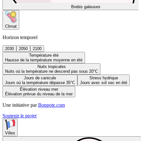
Brebis galeuses
Climat
Horizon temporel
2030
2050
2100
Température été
Hausse de la température moyenne en été
Nuits tropicales
Nuits où la température ne descend pas sous 20°C
Jours de canicule
Stress hydrique
Jours où la température dépasse 35°C
Jours avec sol sec en été
Élévation niveau mer
Élévation prévue du niveau de la mer
Une initiative par
Bonpote.com
Soutenir le projet
Villes