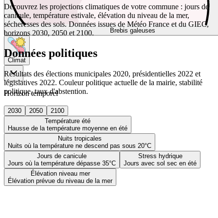
Découvrez les projections climatiques de votre commune : jours de
canicule, température estivale, élévation du niveau de la mer,
sécheresses des sols. Données issues de Météo France et du GIEC,
Brebis galeuses
horizons 2030, 2050 et 2100.
Données politiques
Climat
Résultats des élections municipales 2020, présidentielles 2022 et
législatives 2022. Couleur politique actuelle de la mairie, stabilité
politique, taux d'abstention.
Horizon temporel
2030
2050
2100
Température été
Hausse de la température moyenne en été
Nuits tropicales
Nuits où la température ne descend pas sous 20°C
Jours de canicule
Stress hydrique
Jours où la température dépasse 35°C
Jours avec sol sec en été
Élévation niveau mer
Élévation prévue du niveau de la mer