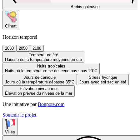
Brebis galeuses
Climat
Horizon temporel
2030
2050
2100
Température été
Hausse de la température moyenne en été
Nuits tropicales
Nuits où la température ne descend pas sous 20°C
Jours de canicule
Stress hydrique
Jours où la température dépasse 35°C
Jours avec sol sec en été
Élévation niveau mer
Élévation prévue du niveau de la mer
Une initiative par
Bonpote.com
Soutenir le projet
Villes