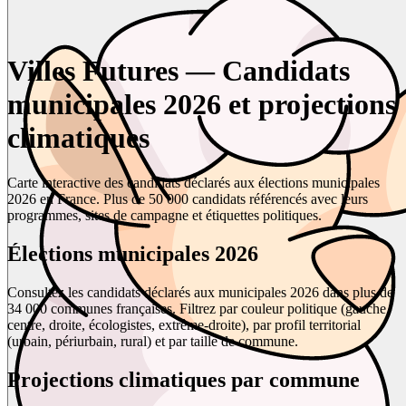
Villes Futures — Candidats
municipales 2026 et projections
climatiques
Carte interactive des candidats déclarés aux élections municipales
2026 en France. Plus de 50 000 candidats référencés avec leurs
programmes, sites de campagne et étiquettes politiques.
Élections municipales 2026
Consultez les candidats déclarés aux municipales 2026 dans plus de
34 000 communes françaises. Filtrez par couleur politique (gauche,
centre, droite, écologistes, extrême-droite), par profil territorial
(urbain, périurbain, rural) et par taille de commune.
Projections climatiques par commune