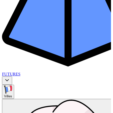
FUTURES
Villes