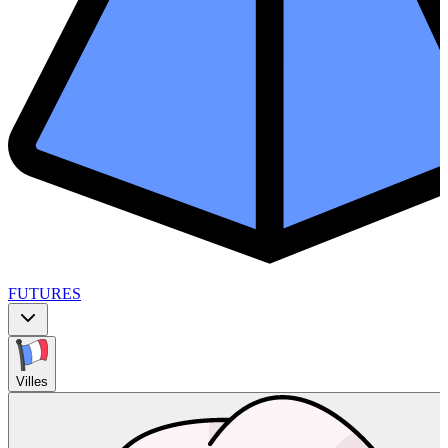
FUTURES
Villes