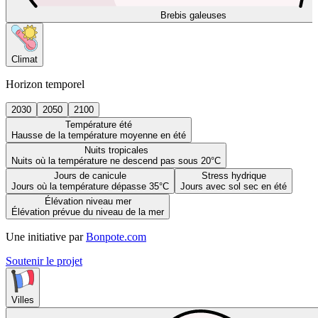
Brebis galeuses
Climat
Horizon temporel
2030
2050
2100
Température été
Hausse de la température moyenne en été
Nuits tropicales
Nuits où la température ne descend pas sous 20°C
Jours de canicule
Stress hydrique
Jours où la température dépasse 35°C
Jours avec sol sec en été
Élévation niveau mer
Élévation prévue du niveau de la mer
Une initiative par
Bonpote.com
Soutenir le projet
Villes