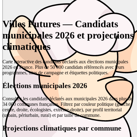
Villes Futures — Candidats
municipales 2026 et projections
climatiques
Carte interactive des candidats déclarés aux élections municipales
2026 en France. Plus de 50 000 candidats référencés avec leurs
programmes, sites de campagne et étiquettes politiques.
Élections municipales 2026
Consultez les candidats déclarés aux municipales 2026 dans plus de
34 000 communes françaises. Filtrez par couleur politique (gauche,
centre, droite, écologistes, extrême-droite), par profil territorial
(urbain, périurbain, rural) et par taille de commune.
Projections climatiques par commune