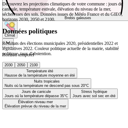
Découvrez les projections climatiques de votre commune : jours de
canicule, température estivale, élévation du niveau de la mer,
sécheresses des sols. Données issues de Météo France et du GIEC,
Brebis galeuses
horizons 2030, 2050 et 2100.
Données politiques
Climat
Résultats des élections municipales 2020, présidentielles 2022 et
législatives 2022. Couleur politique actuelle de la mairie, stabilité
politique, taux d'abstention.
Horizon temporel
2030
2050
2100
Température été
Hausse de la température moyenne en été
Nuits tropicales
Nuits où la température ne descend pas sous 20°C
Jours de canicule
Stress hydrique
Jours où la température dépasse 35°C
Jours avec sol sec en été
Élévation niveau mer
Élévation prévue du niveau de la mer