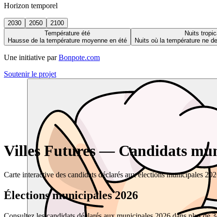
Horizon temporel
2030
2050
2100
Température été
Nuits tropic
Hausse de la température moyenne en été
Nuits où la température ne 
Une initiative par
Bonpote.com
Soutenir le projet
Villes Futures — Candidats muni
Carte interactive des candidats déclarés aux élections municipales 20
Élections municipales 2026
Consultez les candidats déclarés aux municipales 2026 dans plus de 34 0