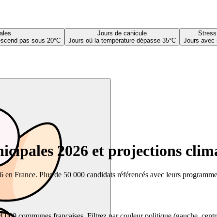
ales
Jours de canicule
Stress
descend pas sous 20°C
Jours où la température dépasse 35°C
Jours avec 
cipales 2026 et projections clim
26 en France. Plus de 50 000 candidats référencés avec leurs programmes,
00 communes françaises. Filtrez par couleur politique (gauche, centre, dr