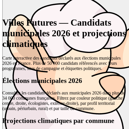
Villes Futures — Candidats
municipales 2026 et projections
climatiques
Carte interactive des candidats déclarés aux élections municipales
2026 en France. Plus de 50 000 candidats référencés avec leurs
programmes, sites de campagne et étiquettes politiques.
Élections municipales 2026
Consultez les candidats déclarés aux municipales 2026 dans plus de
34 000 communes françaises. Filtrez par couleur politique (gauche,
centre, droite, écologistes, extrême-droite), par profil territorial
(urbain, périurbain, rural) et par taille de commune.
Projections climatiques par commune