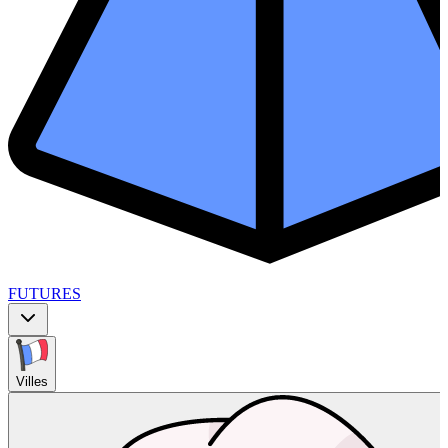
FUTURES
Villes