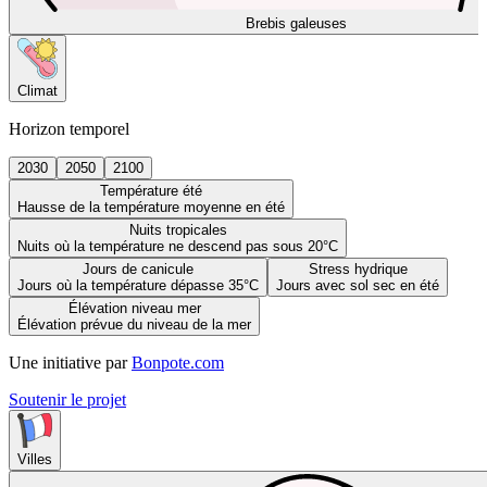
Brebis galeuses
Climat
Horizon temporel
2030
2050
2100
Température été
Hausse de la température moyenne en été
Nuits tropicales
Nuits où la température ne descend pas sous 20°C
Jours de canicule
Stress hydrique
Jours où la température dépasse 35°C
Jours avec sol sec en été
Élévation niveau mer
Élévation prévue du niveau de la mer
Une initiative par
Bonpote.com
Soutenir le projet
Villes