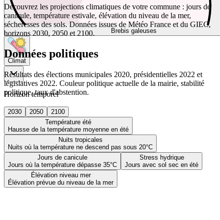
Découvrez les projections climatiques de votre commune : jours de
canicule, température estivale, élévation du niveau de la mer,
sécheresses des sols. Données issues de Météo France et du GIEC,
Brebis galeuses
horizons 2030, 2050 et 2100.
Données politiques
Climat
Résultats des élections municipales 2020, présidentielles 2022 et
législatives 2022. Couleur politique actuelle de la mairie, stabilité
politique, taux d'abstention.
Horizon temporel
2030
2050
2100
Température été
Hausse de la température moyenne en été
Nuits tropicales
Nuits où la température ne descend pas sous 20°C
Jours de canicule
Stress hydrique
Jours où la température dépasse 35°C
Jours avec sol sec en été
Élévation niveau mer
Élévation prévue du niveau de la mer