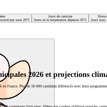
ales
Jours de canicule
Stress
descend pas sous 20°C
Jours où la température dépasse 35°C
Jours avec 
cipales 2026 et projections clim
26 en France. Plus de 50 000 candidats référencés avec leurs programmes,
00 communes françaises. Filtrez par couleur politique (gauche, centre, dr