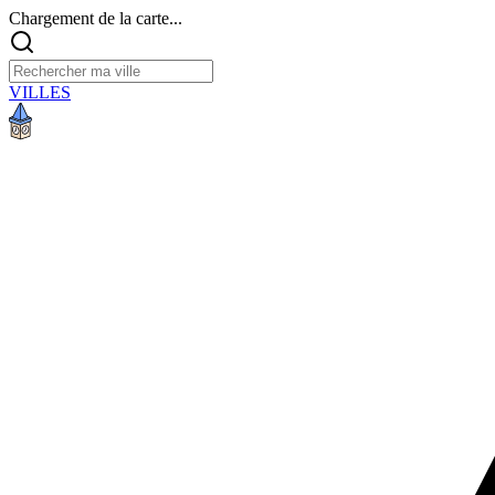
Chargement de la carte...
VILLES