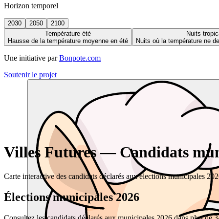
Horizon temporel
2030
2050
2100
Température été
Nuits tropic
Hausse de la température moyenne en été
Nuits où la température ne 
Une initiative par
Bonpote.com
Soutenir le projet
Villes Futures — Candidats muni
Carte interactive des candidats déclarés aux élections municipales 20
Élections municipales 2026
Consultez les candidats déclarés aux municipales 2026 dans plus de 34 0