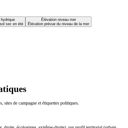
 hydrique
Élévation niveau mer
sol sec en été
Élévation prévue du niveau de la mer
atiques
 sites de campagne et étiquettes politiques.
oite, écologistes, extrême-droite), par profil territorial (urbain,