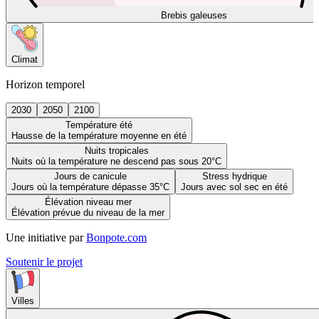
Brebis galeuses
Climat
Horizon temporel
2030
2050
2100
Température été
Hausse de la température moyenne en été
Nuits tropicales
Nuits où la température ne descend pas sous 20°C
Jours de canicule
Stress hydrique
Jours où la température dépasse 35°C
Jours avec sol sec en été
Élévation niveau mer
Élévation prévue du niveau de la mer
Une initiative par
Bonpote.com
Soutenir le projet
Villes