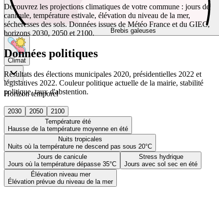
Découvrez les projections climatiques de votre commune : jours de
canicule, température estivale, élévation du niveau de la mer,
sécheresses des sols. Données issues de Météo France et du GIEC,
Brebis galeuses
horizons 2030, 2050 et 2100.
Données politiques
Climat
Résultats des élections municipales 2020, présidentielles 2022 et
législatives 2022. Couleur politique actuelle de la mairie, stabilité
politique, taux d'abstention.
Horizon temporel
2030
2050
2100
Température été
Hausse de la température moyenne en été
Nuits tropicales
Nuits où la température ne descend pas sous 20°C
Jours de canicule
Stress hydrique
Jours où la température dépasse 35°C
Jours avec sol sec en été
Élévation niveau mer
Élévation prévue du niveau de la mer