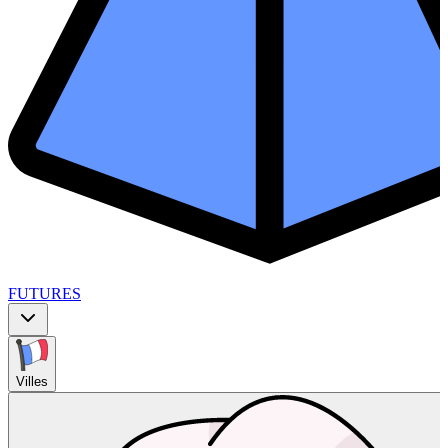
FUTURES
Villes