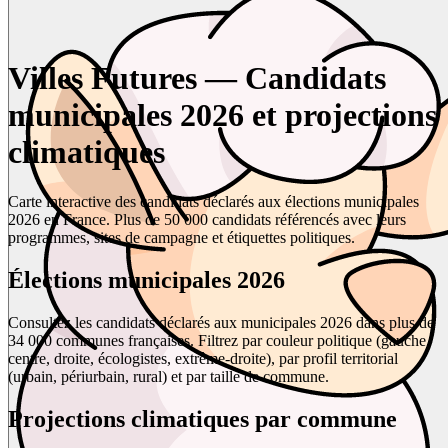
Villes Futures — Candidats
municipales 2026 et projections
climatiques
Carte interactive des candidats déclarés aux élections municipales
2026 en France. Plus de 50 000 candidats référencés avec leurs
programmes, sites de campagne et étiquettes politiques.
Élections municipales 2026
Consultez les candidats déclarés aux municipales 2026 dans plus de
34 000 communes françaises. Filtrez par couleur politique (gauche,
centre, droite, écologistes, extrême-droite), par profil territorial
(urbain, périurbain, rural) et par taille de commune.
Projections climatiques par commune