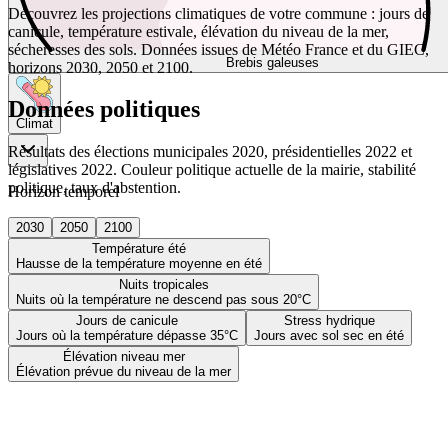
Découvrez les projections climatiques de votre commune : jours de
canicule, température estivale, élévation du niveau de la mer,
sécheresses des sols. Données issues de Météo France et du GIEC,
Brebis galeuses
horizons 2030, 2050 et 2100.
Données politiques
Climat
Résultats des élections municipales 2020, présidentielles 2022 et
législatives 2022. Couleur politique actuelle de la mairie, stabilité
politique, taux d'abstention.
Horizon temporel
2030
2050
2100
Température été
Hausse de la température moyenne en été
Nuits tropicales
Nuits où la température ne descend pas sous 20°C
Jours de canicule
Stress hydrique
Jours où la température dépasse 35°C
Jours avec sol sec en été
Élévation niveau mer
Élévation prévue du niveau de la mer