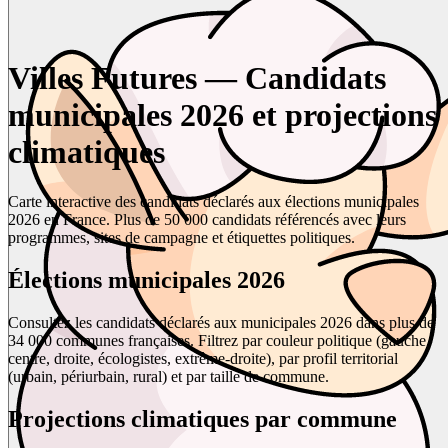
Villes Futures — Candidats
municipales 2026 et projections
climatiques
Carte interactive des candidats déclarés aux élections municipales
2026 en France. Plus de 50 000 candidats référencés avec leurs
programmes, sites de campagne et étiquettes politiques.
Élections municipales 2026
Consultez les candidats déclarés aux municipales 2026 dans plus de
34 000 communes françaises. Filtrez par couleur politique (gauche,
centre, droite, écologistes, extrême-droite), par profil territorial
(urbain, périurbain, rural) et par taille de commune.
Projections climatiques par commune