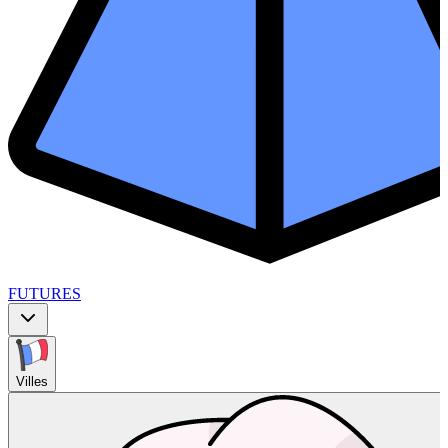
FUTURES
Villes