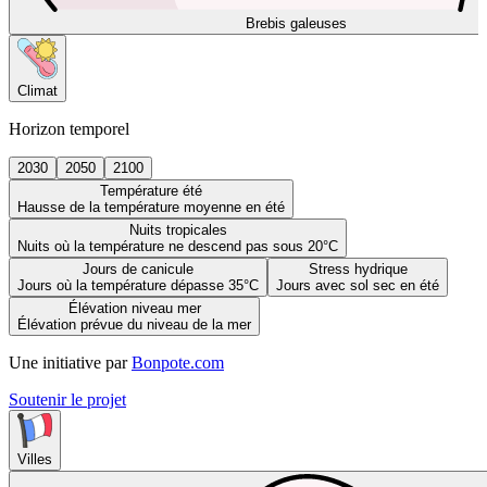
Brebis galeuses
Climat
Horizon temporel
2030
2050
2100
Température été
Hausse de la température moyenne en été
Nuits tropicales
Nuits où la température ne descend pas sous 20°C
Jours de canicule
Stress hydrique
Jours où la température dépasse 35°C
Jours avec sol sec en été
Élévation niveau mer
Élévation prévue du niveau de la mer
Une initiative par
Bonpote.com
Soutenir le projet
Villes