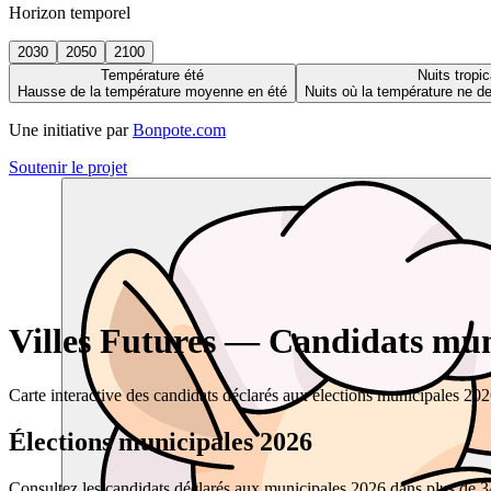
Horizon temporel
2030
2050
2100
Température été
Nuits tropic
Hausse de la température moyenne en été
Nuits où la température ne 
Une initiative par
Bonpote.com
Soutenir le projet
Villes Futures — Candidats muni
Carte interactive des candidats déclarés aux élections municipales 20
Élections municipales 2026
Consultez les candidats déclarés aux municipales 2026 dans plus de 34 0