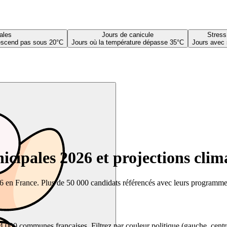
ales
Jours de canicule
Stress
descend pas sous 20°C
Jours où la température dépasse 35°C
Jours avec 
cipales 2026 et projections clim
26 en France. Plus de 50 000 candidats référencés avec leurs programmes,
00 communes françaises. Filtrez par couleur politique (gauche, centre, dr