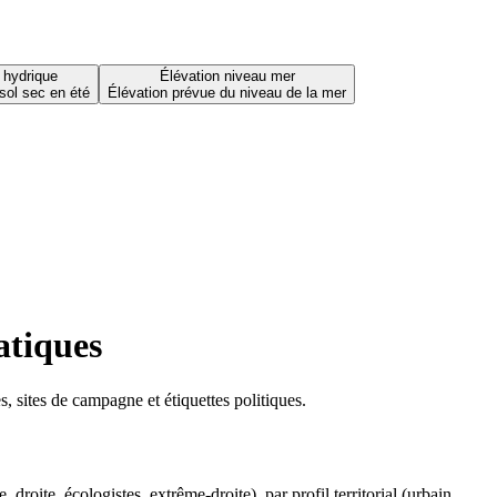
 hydrique
Élévation niveau mer
sol sec en été
Élévation prévue du niveau de la mer
atiques
 sites de campagne et étiquettes politiques.
oite, écologistes, extrême-droite), par profil territorial (urbain,