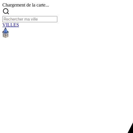
Chargement de la carte...
VILLES