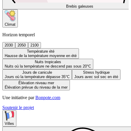
Brebis galeuses
Climat
Horizon temporel
2030
2050
2100
Température été
Hausse de la température moyenne en été
Nuits tropicales
Nuits où la température ne descend pas sous 20°C
Jours de canicule
Stress hydrique
Jours où la température dépasse 35°C
Jours avec sol sec en été
Élévation niveau mer
Élévation prévue du niveau de la mer
Une initiative par
Bonpote.com
Soutenir le projet
Villes