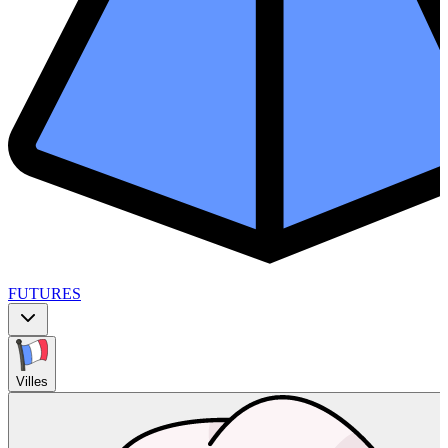
FUTURES
Villes