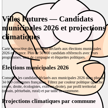
Villes Futures — Candidats
municipales 2026 et projections
climatiques
Carte interactive des candidats déclarés aux élections municipales
2026 en France. Plus de 50 000 candidats référencés avec leurs
programmes, sites de campagne et étiquettes politiques.
Élections municipales 2026
Consultez les candidats déclarés aux municipales 2026 dans plus de
34 000 communes françaises. Filtrez par couleur politique (gauche,
centre, droite, écologistes, extrême-droite), par profil territorial
(urbain, périurbain, rural) et par taille de commune.
Projections climatiques par commune