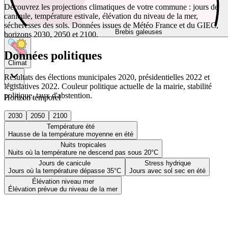
Découvrez les projections climatiques de votre commune : jours de
canicule, température estivale, élévation du niveau de la mer,
sécheresses des sols. Données issues de Météo France et du GIEC,
Brebis galeuses
horizons 2030, 2050 et 2100.
Données politiques
Climat
Résultats des élections municipales 2020, présidentielles 2022 et
législatives 2022. Couleur politique actuelle de la mairie, stabilité
politique, taux d'abstention.
Horizon temporel
2030
2050
2100
Température été
Hausse de la température moyenne en été
Nuits tropicales
Nuits où la température ne descend pas sous 20°C
Jours de canicule
Stress hydrique
Jours où la température dépasse 35°C
Jours avec sol sec en été
Élévation niveau mer
Élévation prévue du niveau de la mer