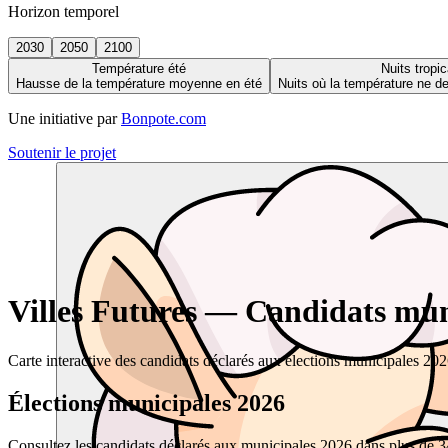
Horizon temporel
2030
2050
2100
Température été
Nuits tropic
Hausse de la température moyenne en été
Nuits où la température ne 
Une initiative par
Bonpote.com
Soutenir le projet
Villes Futures — Candidats muni
Carte interactive des candidats déclarés aux élections municipales 20
Élections municipales 2026
Consultez les candidats déclarés aux municipales 2026 dans plus de 34 0