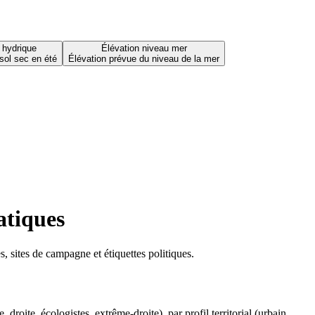
 hydrique
Élévation niveau mer
sol sec en été
Élévation prévue du niveau de la mer
atiques
 sites de campagne et étiquettes politiques.
oite, écologistes, extrême-droite), par profil territorial (urbain,