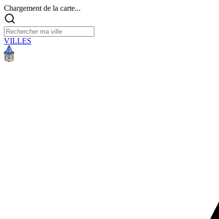
Chargement de la carte...
VILLES