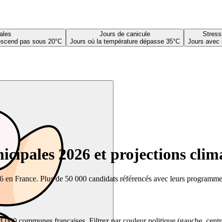
ales
Jours de canicule
Stress
descend pas sous 20°C
Jours où la température dépasse 35°C
Jours avec 
cipales 2026 et projections clim
26 en France. Plus de 50 000 candidats référencés avec leurs programmes,
00 communes françaises. Filtrez par couleur politique (gauche, centre, dr