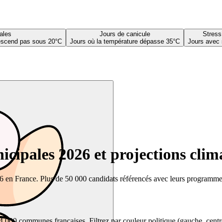
ales
Jours de canicule
Stress
descend pas sous 20°C
Jours où la température dépasse 35°C
Jours avec 
cipales 2026 et projections clim
26 en France. Plus de 50 000 candidats référencés avec leurs programmes,
00 communes françaises. Filtrez par couleur politique (gauche, centre, dr