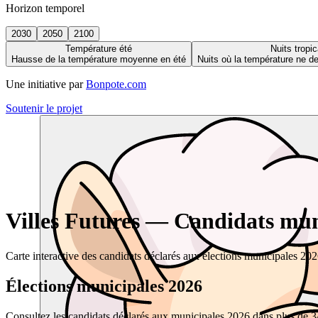
Horizon temporel
2030
2050
2100
Température été
Nuits tropic
Hausse de la température moyenne en été
Nuits où la température ne 
Une initiative par
Bonpote.com
Soutenir le projet
Villes Futures — Candidats muni
Carte interactive des candidats déclarés aux élections municipales 20
Élections municipales 2026
Consultez les candidats déclarés aux municipales 2026 dans plus de 34 0