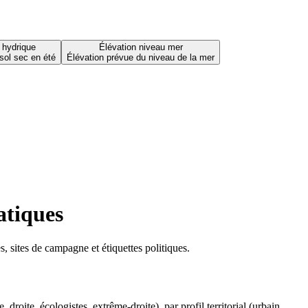
 hydrique
Élévation niveau mer
sol sec en été
Élévation prévue du niveau de la mer
atiques
 sites de campagne et étiquettes politiques.
oite, écologistes, extrême-droite), par profil territorial (urbain,