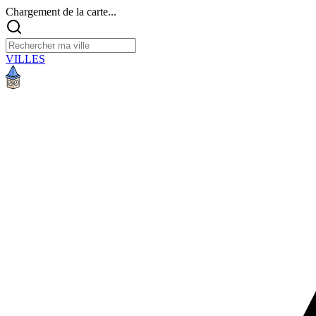
Chargement de la carte...
VILLES