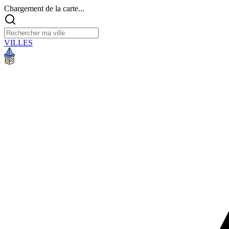
Chargement de la carte...
VILLES