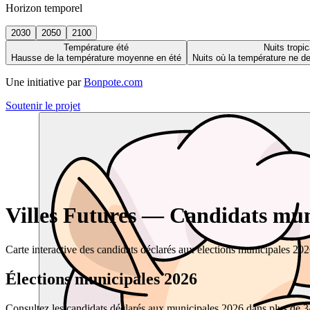
Horizon temporel
2030
2050
2100
Température été
Nuits tropic
Hausse de la température moyenne en été
Nuits où la température ne 
Une initiative par
Bonpote.com
Soutenir le projet
Villes Futures — Candidats muni
Carte interactive des candidats déclarés aux élections municipales 20
Élections municipales 2026
Consultez les candidats déclarés aux municipales 2026 dans plus de 34 0