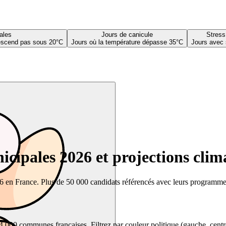
ales
Jours de canicule
Stress
descend pas sous 20°C
Jours où la température dépasse 35°C
Jours avec 
cipales 2026 et projections clim
26 en France. Plus de 50 000 candidats référencés avec leurs programmes,
00 communes françaises. Filtrez par couleur politique (gauche, centre, dr