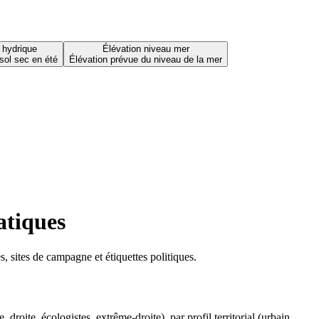
 hydrique
Élévation niveau mer
sol sec en été
Élévation prévue du niveau de la mer
atiques
 sites de campagne et étiquettes politiques.
oite, écologistes, extrême-droite), par profil territorial (urbain,