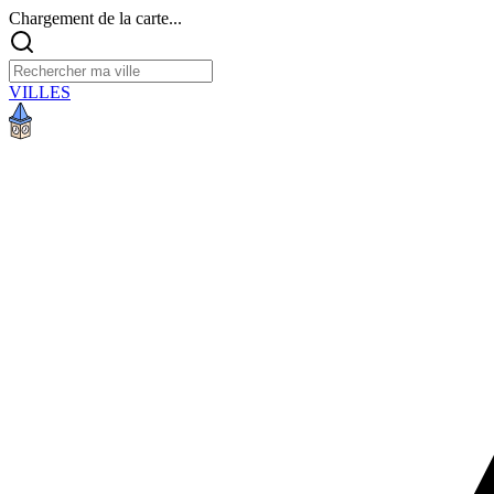
Chargement de la carte...
VILLES