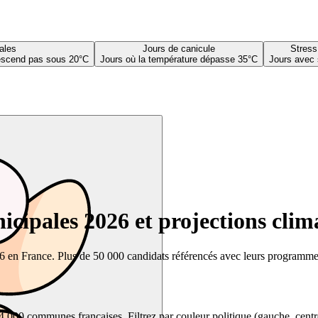
ales
Jours de canicule
Stress
descend pas sous 20°C
Jours où la température dépasse 35°C
Jours avec 
cipales 2026 et projections clim
26 en France. Plus de 50 000 candidats référencés avec leurs programmes,
00 communes françaises. Filtrez par couleur politique (gauche, centre, dr