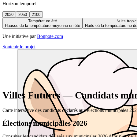
Horizon temporel
2030
2050
2100
Température été
Nuits tropic
Hausse de la température moyenne en été
Nuits où la température ne 
Une initiative par
Bonpote.com
Soutenir le projet
Villes Futures — Candidats muni
Carte interactive des candidats déclarés aux élections municipales 20
Élections municipales 2026
Consultez les candidats déclarés aux municipales 2026 dans plus de 34 0