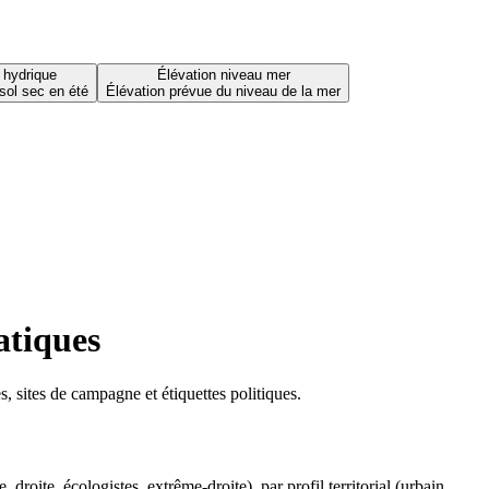
 hydrique
Élévation niveau mer
sol sec en été
Élévation prévue du niveau de la mer
atiques
 sites de campagne et étiquettes politiques.
oite, écologistes, extrême-droite), par profil territorial (urbain,