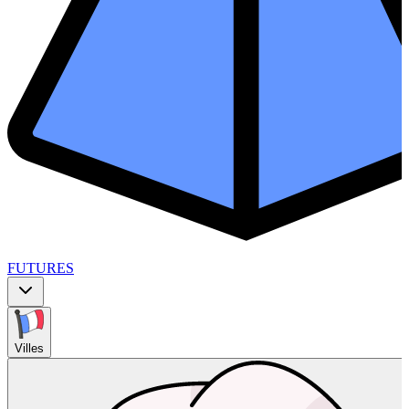
FUTURES
Villes