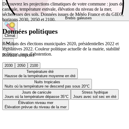
Découvrez les projections climatiques de votre commune : jours de
canicule, température estivale, élévation du niveau de la mer,
sécheresses des sols. Données issues de Météo France et du GIEC,
Brebis galeuses
horizons 2030, 2050 et 2100.
Données politiques
Climat
Résultats des élections municipales 2020, présidentielles 2022 et
législatives 2022. Couleur politique actuelle de la mairie, stabilité
politique, taux d'abstention.
Horizon temporel
2030
2050
2100
Température été
Hausse de la température moyenne en été
Nuits tropicales
Nuits où la température ne descend pas sous 20°C
Jours de canicule
Stress hydrique
Jours où la température dépasse 35°C
Jours avec sol sec en été
Élévation niveau mer
Élévation prévue du niveau de la mer