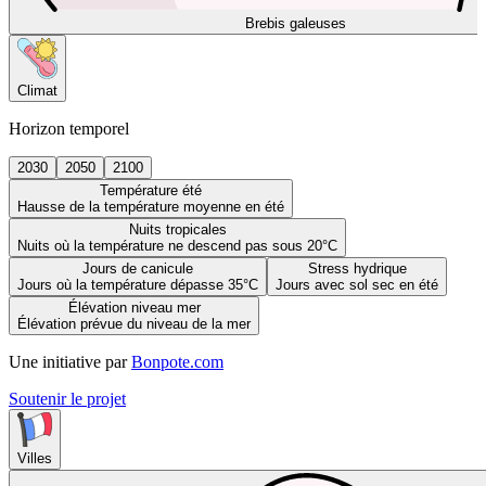
Brebis galeuses
Climat
Horizon temporel
2030
2050
2100
Température été
Hausse de la température moyenne en été
Nuits tropicales
Nuits où la température ne descend pas sous 20°C
Jours de canicule
Stress hydrique
Jours où la température dépasse 35°C
Jours avec sol sec en été
Élévation niveau mer
Élévation prévue du niveau de la mer
Une initiative par
Bonpote.com
Soutenir le projet
Villes