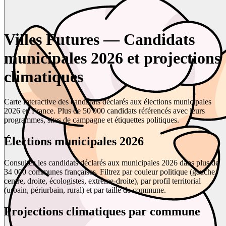
Villes Futures — Candidats
municipales 2026 et projections
climatiques
Carte interactive des candidats déclarés aux élections municipales
2026 en France. Plus de 50 000 candidats référencés avec leurs
programmes, sites de campagne et étiquettes politiques.
Élections municipales 2026
Consultez les candidats déclarés aux municipales 2026 dans plus de
34 000 communes françaises. Filtrez par couleur politique (gauche,
centre, droite, écologistes, extrême-droite), par profil territorial
(urbain, périurbain, rural) et par taille de commune.
Projections climatiques par commune