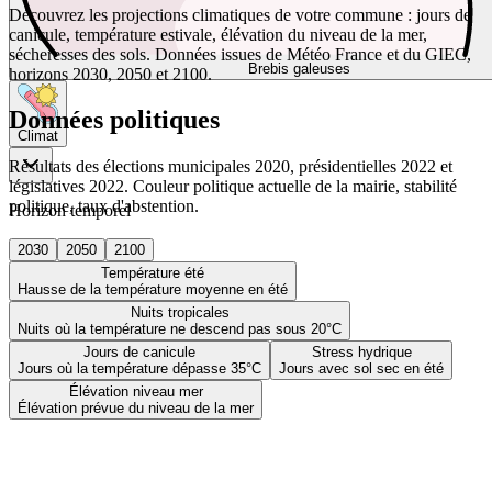
Découvrez les projections climatiques de votre commune : jours de
canicule, température estivale, élévation du niveau de la mer,
sécheresses des sols. Données issues de Météo France et du GIEC,
Brebis galeuses
horizons 2030, 2050 et 2100.
Données politiques
Climat
Résultats des élections municipales 2020, présidentielles 2022 et
législatives 2022. Couleur politique actuelle de la mairie, stabilité
politique, taux d'abstention.
Horizon temporel
2030
2050
2100
Température été
Hausse de la température moyenne en été
Nuits tropicales
Nuits où la température ne descend pas sous 20°C
Jours de canicule
Stress hydrique
Jours où la température dépasse 35°C
Jours avec sol sec en été
Élévation niveau mer
Élévation prévue du niveau de la mer