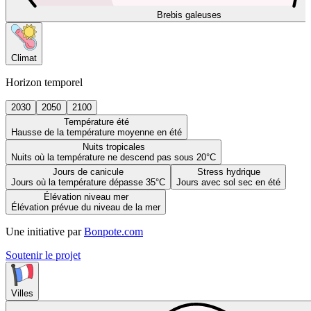
Brebis galeuses
Climat
Horizon temporel
2030
2050
2100
Température été
Hausse de la température moyenne en été
Nuits tropicales
Nuits où la température ne descend pas sous 20°C
Jours de canicule
Stress hydrique
Jours où la température dépasse 35°C
Jours avec sol sec en été
Élévation niveau mer
Élévation prévue du niveau de la mer
Une initiative par
Bonpote.com
Soutenir le projet
Villes