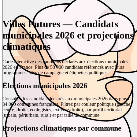
Villes Futures — Candidats
municipales 2026 et projections
climatiques
Carte interactive des candidats déclarés aux élections municipales
2026 en France. Plus de 50 000 candidats référencés avec leurs
programmes, sites de campagne et étiquettes politiques.
Élections municipales 2026
Consultez les candidats déclarés aux municipales 2026 dans plus de
34 000 communes françaises. Filtrez par couleur politique (gauche,
centre, droite, écologistes, extrême-droite), par profil territorial
(urbain, périurbain, rural) et par taille de commune.
Projections climatiques par commune