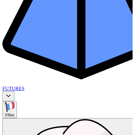
FUTURES
Villes