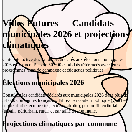
Villes Futures — Candidats
municipales 2026 et projections
climatiques
Carte interactive des candidats déclarés aux élections municipales
2026 en France. Plus de 50 000 candidats référencés avec leurs
programmes, sites de campagne et étiquettes politiques.
Élections municipales 2026
Consultez les candidats déclarés aux municipales 2026 dans plus de
34 000 communes françaises. Filtrez par couleur politique (gauche,
centre, droite, écologistes, extrême-droite), par profil territorial
(urbain, périurbain, rural) et par taille de commune.
Projections climatiques par commune