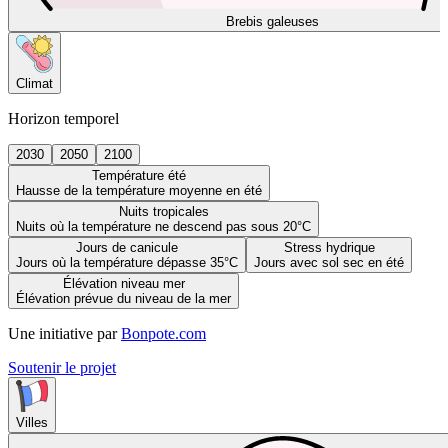
Brebis galeuses
Climat
Horizon temporel
2030
2050
2100
Température été
Hausse de la température moyenne en été
Nuits tropicales
Nuits où la température ne descend pas sous 20°C
Jours de canicule
Stress hydrique
Jours où la température dépasse 35°C
Jours avec sol sec en été
Élévation niveau mer
Élévation prévue du niveau de la mer
Une initiative par
Bonpote.com
Soutenir le projet
Villes