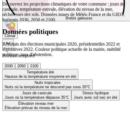
Découvrez les projections climatiques de votre commune : jours de
canicule, température estivale, élévation du niveau de la mer,
sécheresses des sols. Données issues de Météo France et du GIEC,
Brebis galeuses
horizons 2030, 2050 et 2100.
Données politiques
Climat
Résultats des élections municipales 2020, présidentielles 2022 et
législatives 2022. Couleur politique actuelle de la mairie, stabilité
politique, taux d'abstention.
Horizon temporel
2030
2050
2100
Température été
Hausse de la température moyenne en été
Nuits tropicales
Nuits où la température ne descend pas sous 20°C
Jours de canicule
Stress hydrique
Jours où la température dépasse 35°C
Jours avec sol sec en été
Élévation niveau mer
Élévation prévue du niveau de la mer