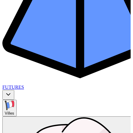
FUTURES
Villes