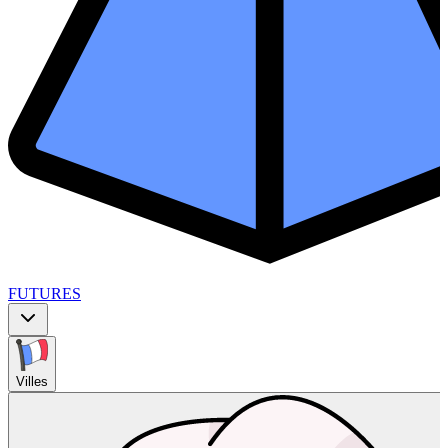
FUTURES
Villes