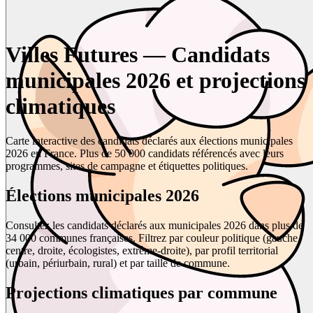
Villes Futures — Candidats
municipales 2026 et projections
climatiques
Carte interactive des candidats déclarés aux élections municipales
2026 en France. Plus de 50 000 candidats référencés avec leurs
programmes, sites de campagne et étiquettes politiques.
Élections municipales 2026
Consultez les candidats déclarés aux municipales 2026 dans plus de
34 000 communes françaises. Filtrez par couleur politique (gauche,
centre, droite, écologistes, extrême-droite), par profil territorial
(urbain, périurbain, rural) et par taille de commune.
Projections climatiques par commune