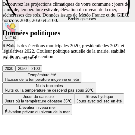
Découvrez les projections climatiques de votre commune : jours de
canicule, température estivale, élévation du niveau de la mer,
sécheresses des sols. Données issues de Météo France et du GIEC,
Brebis galeuses
horizons 2030, 2050 et 2100.
Données politiques
Climat
Résultats des élections municipales 2020, présidentielles 2022 et
législatives 2022. Couleur politique actuelle de la mairie, stabilité
politique, taux d'abstention.
Horizon temporel
2030
2050
2100
Température été
Hausse de la température moyenne en été
Nuits tropicales
Nuits où la température ne descend pas sous 20°C
Jours de canicule
Stress hydrique
Jours où la température dépasse 35°C
Jours avec sol sec en été
Élévation niveau mer
Élévation prévue du niveau de la mer