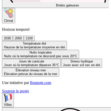
Brebis galeuses
Climat
Horizon temporel
2030
2050
2100
Température été
Hausse de la température moyenne en été
Nuits tropicales
Nuits où la température ne descend pas sous 20°C
Jours de canicule
Stress hydrique
Jours où la température dépasse 35°C
Jours avec sol sec en été
Élévation niveau mer
Élévation prévue du niveau de la mer
Une initiative par
Bonpote.com
Soutenir le projet
Villes