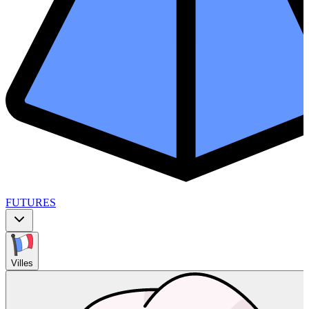
FUTURES
Villes