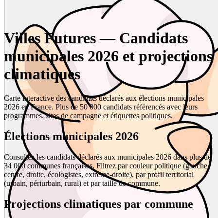
Villes Futures — Candidats
municipales 2026 et projections
climatiques
Carte interactive des candidats déclarés aux élections municipales
2026 en France. Plus de 50 000 candidats référencés avec leurs
programmes, sites de campagne et étiquettes politiques.
Élections municipales 2026
Consultez les candidats déclarés aux municipales 2026 dans plus de
34 000 communes françaises. Filtrez par couleur politique (gauche,
centre, droite, écologistes, extrême-droite), par profil territorial
(urbain, périurbain, rural) et par taille de commune.
Projections climatiques par commune