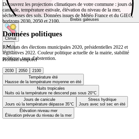
Découvrez les projections climatiques de votre commune : jours de
canicule, température estivale, élévation du niveau de la mer,
sécheresses des sols. Données issues de Météo France et du GIEC,
Brebis galeuses
horizons 2030, 2050 et 2100.
Données politiques
Climat
Résultats des élections municipales 2020, présidentielles 2022 et
législatives 2022. Couleur politique actuelle de la mairie, stabilité
politique, taux d'abstention.
Horizon temporel
2030
2050
2100
Température été
Hausse de la température moyenne en été
Nuits tropicales
Nuits où la température ne descend pas sous 20°C
Jours de canicule
Stress hydrique
Jours où la température dépasse 35°C
Jours avec sol sec en été
Élévation niveau mer
Élévation prévue du niveau de la mer