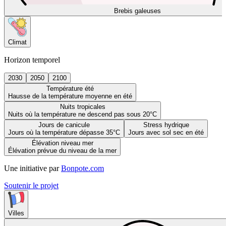
Brebis galeuses
Climat
Horizon temporel
2030
2050
2100
Température été
Hausse de la température moyenne en été
Nuits tropicales
Nuits où la température ne descend pas sous 20°C
Jours de canicule
Stress hydrique
Jours où la température dépasse 35°C
Jours avec sol sec en été
Élévation niveau mer
Élévation prévue du niveau de la mer
Une initiative par
Bonpote.com
Soutenir le projet
Villes