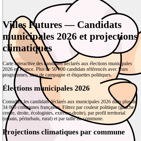
Villes Futures — Candidats
municipales 2026 et projections
climatiques
Carte interactive des candidats déclarés aux élections municipales
2026 en France. Plus de 50 000 candidats référencés avec leurs
programmes, sites de campagne et étiquettes politiques.
Élections municipales 2026
Consultez les candidats déclarés aux municipales 2026 dans plus de
34 000 communes françaises. Filtrez par couleur politique (gauche,
centre, droite, écologistes, extrême-droite), par profil territorial
(urbain, périurbain, rural) et par taille de commune.
Projections climatiques par commune