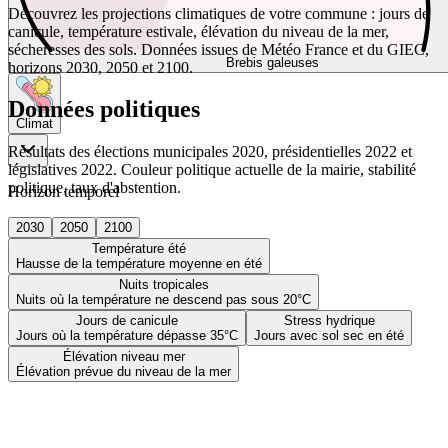
Découvrez les projections climatiques de votre commune : jours de
canicule, température estivale, élévation du niveau de la mer,
sécheresses des sols. Données issues de Météo France et du GIEC,
Brebis galeuses
horizons 2030, 2050 et 2100.
Données politiques
Climat
Résultats des élections municipales 2020, présidentielles 2022 et
législatives 2022. Couleur politique actuelle de la mairie, stabilité
politique, taux d'abstention.
Horizon temporel
2030
2050
2100
Température été
Hausse de la température moyenne en été
Nuits tropicales
Nuits où la température ne descend pas sous 20°C
Jours de canicule
Stress hydrique
Jours où la température dépasse 35°C
Jours avec sol sec en été
Élévation niveau mer
Élévation prévue du niveau de la mer