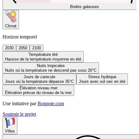
Brebis galeuses
Climat
Horizon temporel
2030
2050
2100
Température été
Hausse de la température moyenne en été
Nuits tropicales
Nuits où la température ne descend pas sous 20°C
Jours de canicule
Stress hydrique
Jours où la température dépasse 35°C
Jours avec sol sec en été
Élévation niveau mer
Élévation prévue du niveau de la mer
Une initiative par
Bonpote.com
Soutenir le projet
Villes