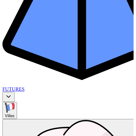
FUTURES
Villes