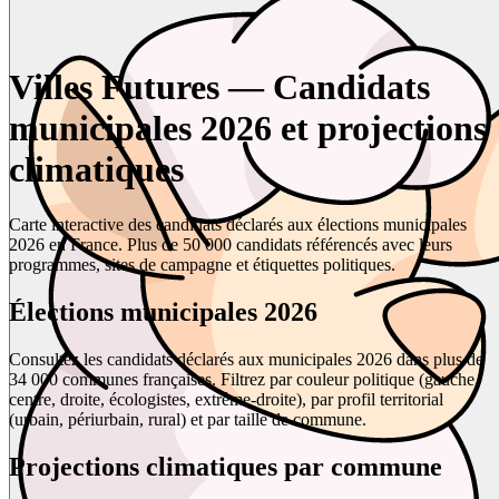
Villes Futures — Candidats
municipales 2026 et projections
climatiques
Carte interactive des candidats déclarés aux élections municipales
2026 en France. Plus de 50 000 candidats référencés avec leurs
programmes, sites de campagne et étiquettes politiques.
Élections municipales 2026
Consultez les candidats déclarés aux municipales 2026 dans plus de
34 000 communes françaises. Filtrez par couleur politique (gauche,
centre, droite, écologistes, extrême-droite), par profil territorial
(urbain, périurbain, rural) et par taille de commune.
Projections climatiques par commune