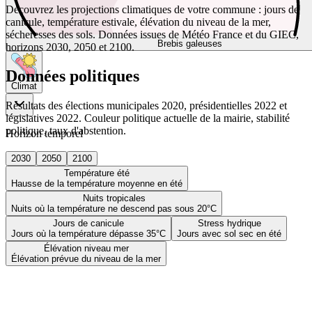
Découvrez les projections climatiques de votre commune : jours de
canicule, température estivale, élévation du niveau de la mer,
sécheresses des sols. Données issues de Météo France et du GIEC,
Brebis galeuses
horizons 2030, 2050 et 2100.
Données politiques
Climat
Résultats des élections municipales 2020, présidentielles 2022 et
législatives 2022. Couleur politique actuelle de la mairie, stabilité
politique, taux d'abstention.
Horizon temporel
2030
2050
2100
Température été
Hausse de la température moyenne en été
Nuits tropicales
Nuits où la température ne descend pas sous 20°C
Jours de canicule
Stress hydrique
Jours où la température dépasse 35°C
Jours avec sol sec en été
Élévation niveau mer
Élévation prévue du niveau de la mer