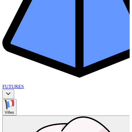
FUTURES
Villes