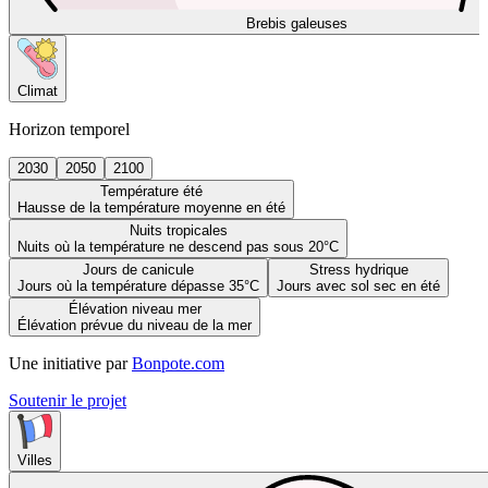
Brebis galeuses
Climat
Horizon temporel
2030
2050
2100
Température été
Hausse de la température moyenne en été
Nuits tropicales
Nuits où la température ne descend pas sous 20°C
Jours de canicule
Stress hydrique
Jours où la température dépasse 35°C
Jours avec sol sec en été
Élévation niveau mer
Élévation prévue du niveau de la mer
Une initiative par
Bonpote.com
Soutenir le projet
Villes