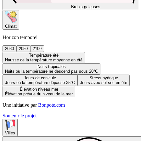
Brebis galeuses
Climat
Horizon temporel
2030
2050
2100
Température été
Hausse de la température moyenne en été
Nuits tropicales
Nuits où la température ne descend pas sous 20°C
Jours de canicule
Stress hydrique
Jours où la température dépasse 35°C
Jours avec sol sec en été
Élévation niveau mer
Élévation prévue du niveau de la mer
Une initiative par
Bonpote.com
Soutenir le projet
Villes