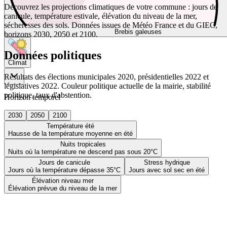
Découvrez les projections climatiques de votre commune : jours de
canicule, température estivale, élévation du niveau de la mer,
sécheresses des sols. Données issues de Météo France et du GIEC,
Brebis galeuses
horizons 2030, 2050 et 2100.
Données politiques
Climat
Résultats des élections municipales 2020, présidentielles 2022 et
législatives 2022. Couleur politique actuelle de la mairie, stabilité
politique, taux d'abstention.
Horizon temporel
2030
2050
2100
Température été
Hausse de la température moyenne en été
Nuits tropicales
Nuits où la température ne descend pas sous 20°C
Jours de canicule
Stress hydrique
Jours où la température dépasse 35°C
Jours avec sol sec en été
Élévation niveau mer
Élévation prévue du niveau de la mer