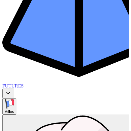
FUTURES
Villes