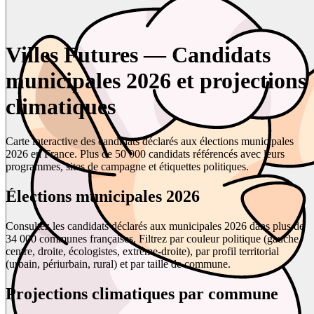
Villes Futures — Candidats
municipales 2026 et projections
climatiques
Carte interactive des candidats déclarés aux élections municipales
2026 en France. Plus de 50 000 candidats référencés avec leurs
programmes, sites de campagne et étiquettes politiques.
Élections municipales 2026
Consultez les candidats déclarés aux municipales 2026 dans plus de
34 000 communes françaises. Filtrez par couleur politique (gauche,
centre, droite, écologistes, extrême-droite), par profil territorial
(urbain, périurbain, rural) et par taille de commune.
Projections climatiques par commune