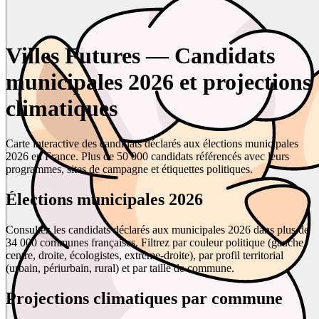
Villes Futures — Candidats
municipales 2026 et projections
climatiques
Carte interactive des candidats déclarés aux élections municipales
2026 en France. Plus de 50 000 candidats référencés avec leurs
programmes, sites de campagne et étiquettes politiques.
Élections municipales 2026
Consultez les candidats déclarés aux municipales 2026 dans plus de
34 000 communes françaises. Filtrez par couleur politique (gauche,
centre, droite, écologistes, extrême-droite), par profil territorial
(urbain, périurbain, rural) et par taille de commune.
Projections climatiques par commune