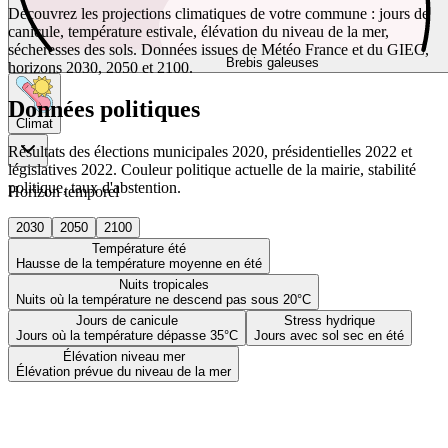
Découvrez les projections climatiques de votre commune : jours de
canicule, température estivale, élévation du niveau de la mer,
sécheresses des sols. Données issues de Météo France et du GIEC,
Brebis galeuses
horizons 2030, 2050 et 2100.
Données politiques
Climat
Résultats des élections municipales 2020, présidentielles 2022 et
législatives 2022. Couleur politique actuelle de la mairie, stabilité
politique, taux d'abstention.
Horizon temporel
2030
2050
2100
Température été
Hausse de la température moyenne en été
Nuits tropicales
Nuits où la température ne descend pas sous 20°C
Jours de canicule
Stress hydrique
Jours où la température dépasse 35°C
Jours avec sol sec en été
Élévation niveau mer
Élévation prévue du niveau de la mer