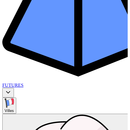
FUTURES
Villes