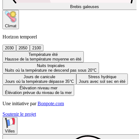
Brebis galeuses
Climat
Horizon temporel
2030
2050
2100
Température été
Hausse de la température moyenne en été
Nuits tropicales
Nuits où la température ne descend pas sous 20°C
Jours de canicule
Stress hydrique
Jours où la température dépasse 35°C
Jours avec sol sec en été
Élévation niveau mer
Élévation prévue du niveau de la mer
Une initiative par
Bonpote.com
Soutenir le projet
Villes