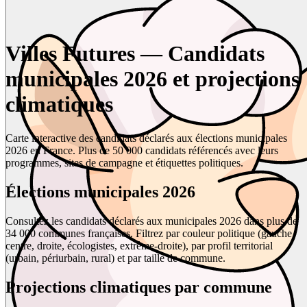
Villes Futures — Candidats
municipales 2026 et projections
climatiques
Carte interactive des candidats déclarés aux élections municipales
2026 en France. Plus de 50 000 candidats référencés avec leurs
programmes, sites de campagne et étiquettes politiques.
Élections municipales 2026
Consultez les candidats déclarés aux municipales 2026 dans plus de
34 000 communes françaises. Filtrez par couleur politique (gauche,
centre, droite, écologistes, extrême-droite), par profil territorial
(urbain, périurbain, rural) et par taille de commune.
Projections climatiques par commune