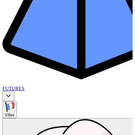
FUTURES
Villes