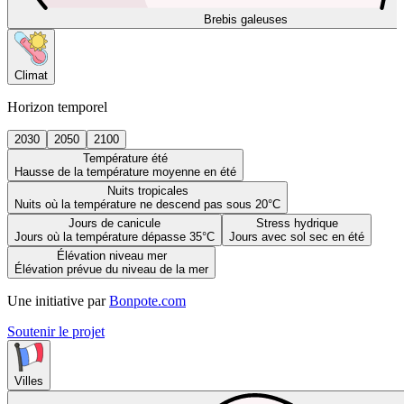
Brebis galeuses
Climat
Horizon temporel
2030
2050
2100
Température été
Hausse de la température moyenne en été
Nuits tropicales
Nuits où la température ne descend pas sous 20°C
Jours de canicule
Stress hydrique
Jours où la température dépasse 35°C
Jours avec sol sec en été
Élévation niveau mer
Élévation prévue du niveau de la mer
Une initiative par
Bonpote.com
Soutenir le projet
Villes