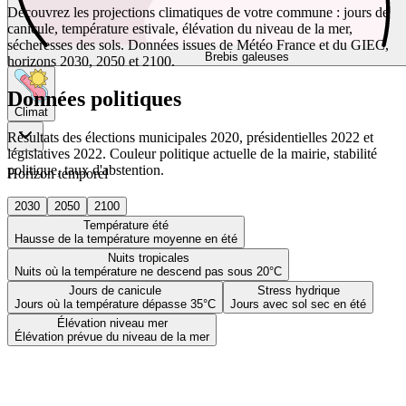
Découvrez les projections climatiques de votre commune : jours de
canicule, température estivale, élévation du niveau de la mer,
sécheresses des sols. Données issues de Météo France et du GIEC,
Brebis galeuses
horizons 2030, 2050 et 2100.
Données politiques
Climat
Résultats des élections municipales 2020, présidentielles 2022 et
législatives 2022. Couleur politique actuelle de la mairie, stabilité
politique, taux d'abstention.
Horizon temporel
2030
2050
2100
Température été
Hausse de la température moyenne en été
Nuits tropicales
Nuits où la température ne descend pas sous 20°C
Jours de canicule
Stress hydrique
Jours où la température dépasse 35°C
Jours avec sol sec en été
Élévation niveau mer
Élévation prévue du niveau de la mer