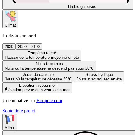
Brebis galeuses
Climat
Horizon temporel
2030
2050
2100
Température été
Hausse de la température moyenne en été
Nuits tropicales
Nuits où la température ne descend pas sous 20°C
Jours de canicule
Stress hydrique
Jours où la température dépasse 35°C
Jours avec sol sec en été
Élévation niveau mer
Élévation prévue du niveau de la mer
Une initiative par
Bonpote.com
Soutenir le projet
Villes