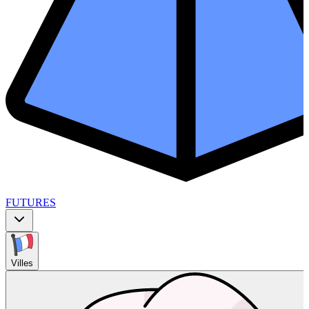
FUTURES
Villes