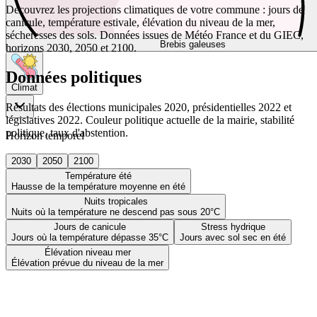
Découvrez les projections climatiques de votre commune : jours de
canicule, température estivale, élévation du niveau de la mer,
sécheresses des sols. Données issues de Météo France et du GIEC,
Brebis galeuses
horizons 2030, 2050 et 2100.
Données politiques
Climat
Résultats des élections municipales 2020, présidentielles 2022 et
législatives 2022. Couleur politique actuelle de la mairie, stabilité
politique, taux d'abstention.
Horizon temporel
2030
2050
2100
Température été
Hausse de la température moyenne en été
Nuits tropicales
Nuits où la température ne descend pas sous 20°C
Jours de canicule
Stress hydrique
Jours où la température dépasse 35°C
Jours avec sol sec en été
Élévation niveau mer
Élévation prévue du niveau de la mer