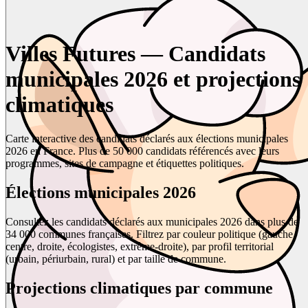
Villes Futures — Candidats
municipales 2026 et projections
climatiques
Carte interactive des candidats déclarés aux élections municipales
2026 en France. Plus de 50 000 candidats référencés avec leurs
programmes, sites de campagne et étiquettes politiques.
Élections municipales 2026
Consultez les candidats déclarés aux municipales 2026 dans plus de
34 000 communes françaises. Filtrez par couleur politique (gauche,
centre, droite, écologistes, extrême-droite), par profil territorial
(urbain, périurbain, rural) et par taille de commune.
Projections climatiques par commune