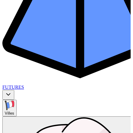
FUTURES
Villes