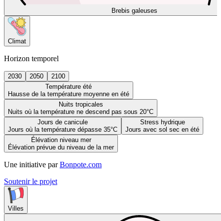
Brebis galeuses
Climat
Horizon temporel
2030
2050
2100
Température été
Hausse de la température moyenne en été
Nuits tropicales
Nuits où la température ne descend pas sous 20°C
Jours de canicule
Stress hydrique
Jours où la température dépasse 35°C
Jours avec sol sec en été
Élévation niveau mer
Élévation prévue du niveau de la mer
Une initiative par
Bonpote.com
Soutenir le projet
Villes