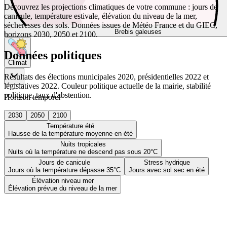
Découvrez les projections climatiques de votre commune : jours de
canicule, température estivale, élévation du niveau de la mer,
sécheresses des sols. Données issues de Météo France et du GIEC,
Brebis galeuses
horizons 2030, 2050 et 2100.
Données politiques
Climat
Résultats des élections municipales 2020, présidentielles 2022 et
législatives 2022. Couleur politique actuelle de la mairie, stabilité
politique, taux d'abstention.
Horizon temporel
2030
2050
2100
Température été
Hausse de la température moyenne en été
Nuits tropicales
Nuits où la température ne descend pas sous 20°C
Jours de canicule
Stress hydrique
Jours où la température dépasse 35°C
Jours avec sol sec en été
Élévation niveau mer
Élévation prévue du niveau de la mer