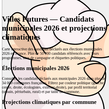
Villes Futures — Candidats
municipales 2026 et projections
climatiques
Carte interactive des candidats déclarés aux élections municipales
2026 en France. Plus de 50 000 candidats référencés avec leurs
programmes, sites de campagne et étiquettes politiques.
Élections municipales 2026
Consultez les candidats déclarés aux municipales 2026 dans plus de
34 000 communes françaises. Filtrez par couleur politique (gauche,
centre, droite, écologistes, extrême-droite), par profil territorial
(urbain, périurbain, rural) et par taille de commune.
Projections climatiques par commune