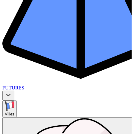
FUTURES
Villes