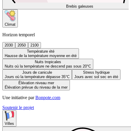
Brebis galeuses
Climat
Horizon temporel
2030
2050
2100
Température été
Hausse de la température moyenne en été
Nuits tropicales
Nuits où la température ne descend pas sous 20°C
Jours de canicule
Stress hydrique
Jours où la température dépasse 35°C
Jours avec sol sec en été
Élévation niveau mer
Élévation prévue du niveau de la mer
Une initiative par
Bonpote.com
Soutenir le projet
Villes