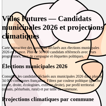
Villes Futures — Candidats
municipales 2026 et projections
climatiques
Carte interactive des candidats déclarés aux élections municipales
2026 en France. Plus de 50 000 candidats référencés avec leurs
programmes, sites de campagne et étiquettes politiques.
Élections municipales 2026
Consultez les candidats déclarés aux municipales 2026 dans plus de
34 000 communes françaises. Filtrez par couleur politique (gauche,
centre, droite, écologistes, extrême-droite), par profil territorial
(urbain, périurbain, rural) et par taille de commune.
Projections climatiques par commune