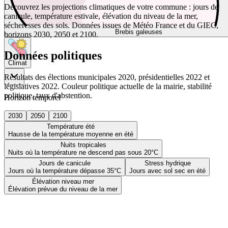
Découvrez les projections climatiques de votre commune : jours de
canicule, température estivale, élévation du niveau de la mer,
sécheresses des sols. Données issues de Météo France et du GIEC,
Brebis galeuses
horizons 2030, 2050 et 2100.
Données politiques
Climat
Résultats des élections municipales 2020, présidentielles 2022 et
législatives 2022. Couleur politique actuelle de la mairie, stabilité
politique, taux d'abstention.
Horizon temporel
2030
2050
2100
Température été
Hausse de la température moyenne en été
Nuits tropicales
Nuits où la température ne descend pas sous 20°C
Jours de canicule
Stress hydrique
Jours où la température dépasse 35°C
Jours avec sol sec en été
Élévation niveau mer
Élévation prévue du niveau de la mer