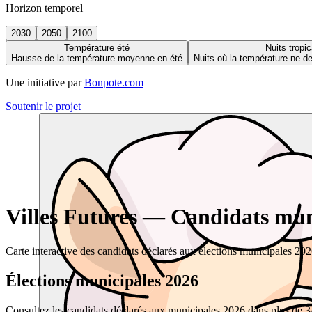
Horizon temporel
2030
2050
2100
Température été
Nuits tropic
Hausse de la température moyenne en été
Nuits où la température ne 
Une initiative par
Bonpote.com
Soutenir le projet
Villes Futures — Candidats muni
Carte interactive des candidats déclarés aux élections municipales 20
Élections municipales 2026
Consultez les candidats déclarés aux municipales 2026 dans plus de 34 0