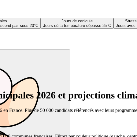
ales
Jours de canicule
Stress
descend pas sous 20°C
Jours où la température dépasse 35°C
Jours avec 
cipales 2026 et projections clim
26 en France. Plus de 50 000 candidats référencés avec leurs programmes,
00 communes françaises. Filtrez par couleur politique (gauche, centre, dr