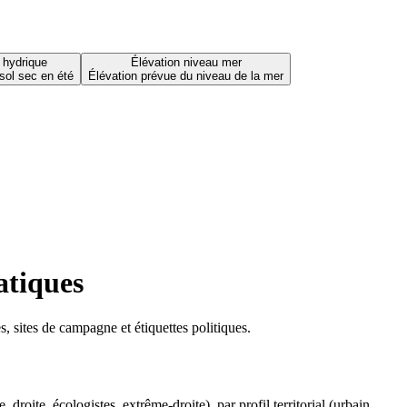
 hydrique
Élévation niveau mer
sol sec en été
Élévation prévue du niveau de la mer
atiques
 sites de campagne et étiquettes politiques.
oite, écologistes, extrême-droite), par profil territorial (urbain,