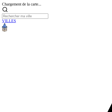
Chargement de la carte...
VILLES