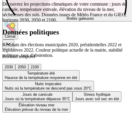
Découvrez les projections climatiques de votre commune : jours de
canicule, température estivale, élévation du niveau de la mer,
sécheresses des sols. Données issues de Météo France et du GIEC,
Brebis galeuses
horizons 2030, 2050 et 2100.
Données politiques
Climat
Résultats des élections municipales 2020, présidentielles 2022 et
législatives 2022. Couleur politique actuelle de la mairie, stabilité
politique, taux d'abstention.
Horizon temporel
2030
2050
2100
Température été
Hausse de la température moyenne en été
Nuits tropicales
Nuits où la température ne descend pas sous 20°C
Jours de canicule
Stress hydrique
Jours où la température dépasse 35°C
Jours avec sol sec en été
Élévation niveau mer
Élévation prévue du niveau de la mer