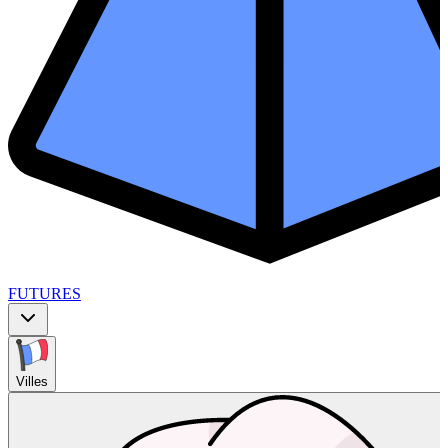
FUTURES
Villes