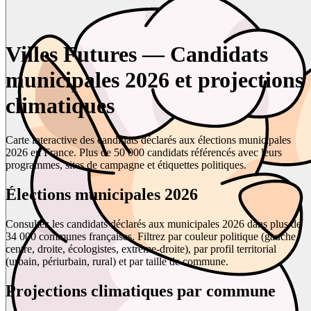
Villes Futures — Candidats
municipales 2026 et projections
climatiques
Carte interactive des candidats déclarés aux élections municipales
2026 en France. Plus de 50 000 candidats référencés avec leurs
programmes, sites de campagne et étiquettes politiques.
Élections municipales 2026
Consultez les candidats déclarés aux municipales 2026 dans plus de
34 000 communes françaises. Filtrez par couleur politique (gauche,
centre, droite, écologistes, extrême-droite), par profil territorial
(urbain, périurbain, rural) et par taille de commune.
Projections climatiques par commune