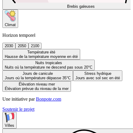
Brebis galeuses
Climat
Horizon temporel
2030
2050
2100
Température été
Hausse de la température moyenne en été
Nuits tropicales
Nuits où la température ne descend pas sous 20°C
Jours de canicule
Stress hydrique
Jours où la température dépasse 35°C
Jours avec sol sec en été
Élévation niveau mer
Élévation prévue du niveau de la mer
Une initiative par
Bonpote.com
Soutenir le projet
Villes