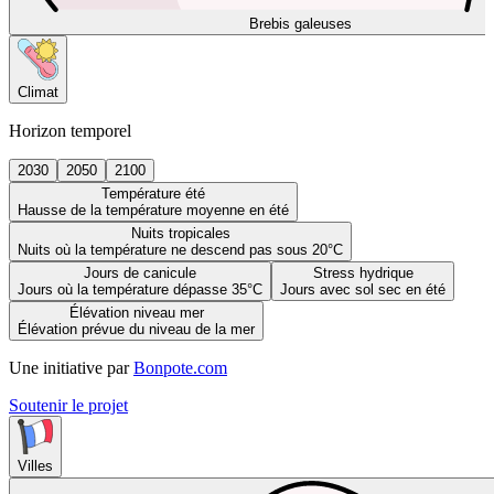
Brebis galeuses
Climat
Horizon temporel
2030
2050
2100
Température été
Hausse de la température moyenne en été
Nuits tropicales
Nuits où la température ne descend pas sous 20°C
Jours de canicule
Stress hydrique
Jours où la température dépasse 35°C
Jours avec sol sec en été
Élévation niveau mer
Élévation prévue du niveau de la mer
Une initiative par
Bonpote.com
Soutenir le projet
Villes