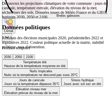
Découvrez les projections climatiques de votre commune : jours de
canicule, température estivale, élévation du niveau de la mer,
sécheresses des sols. Données issues de Météo France et du GIEC,
Brebis galeuses
horizons 2030, 2050 et 2100.
Données politiques
Climat
Résultats des élections municipales 2020, présidentielles 2022 et
législatives 2022. Couleur politique actuelle de la mairie, stabilité
politique, taux d'abstention.
Horizon temporel
2030
2050
2100
Température été
Hausse de la température moyenne en été
Nuits tropicales
Nuits où la température ne descend pas sous 20°C
Jours de canicule
Stress hydrique
Jours où la température dépasse 35°C
Jours avec sol sec en été
Élévation niveau mer
Élévation prévue du niveau de la mer