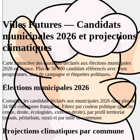
Villes Futures — Candidats
municipales 2026 et projections
climatiques
Carte interactive des candidats déclarés aux élections municipales
2026 en France. Plus de 50 000 candidats référencés avec leurs
programmes, sites de campagne et étiquettes politiques.
Élections municipales 2026
Consultez les candidats déclarés aux municipales 2026 dans plus de
34 000 communes françaises. Filtrez par couleur politique (gauche,
centre, droite, écologistes, extrême-droite), par profil territorial
(urbain, périurbain, rural) et par taille de commune.
Projections climatiques par commune