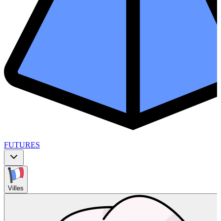
FUTURES
Villes