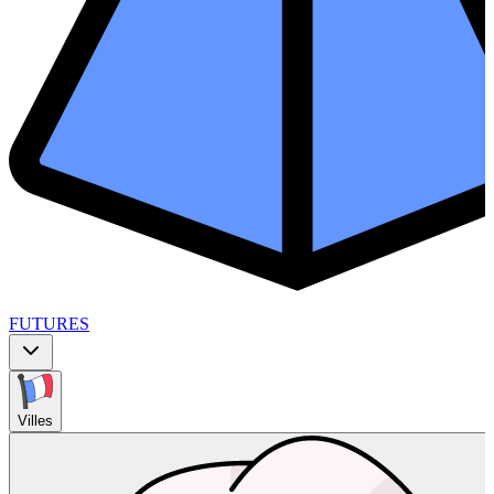
FUTURES
Villes