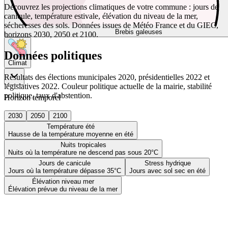
Découvrez les projections climatiques de votre commune : jours de
canicule, température estivale, élévation du niveau de la mer,
sécheresses des sols. Données issues de Météo France et du GIEC,
Brebis galeuses
horizons 2030, 2050 et 2100.
Données politiques
Climat
Résultats des élections municipales 2020, présidentielles 2022 et
législatives 2022. Couleur politique actuelle de la mairie, stabilité
politique, taux d'abstention.
Horizon temporel
2030
2050
2100
Température été
Hausse de la température moyenne en été
Nuits tropicales
Nuits où la température ne descend pas sous 20°C
Jours de canicule
Stress hydrique
Jours où la température dépasse 35°C
Jours avec sol sec en été
Élévation niveau mer
Élévation prévue du niveau de la mer