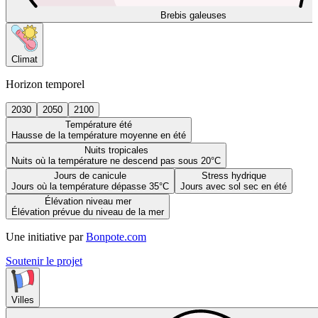
Brebis galeuses
Climat
Horizon temporel
2030
2050
2100
Température été
Hausse de la température moyenne en été
Nuits tropicales
Nuits où la température ne descend pas sous 20°C
Jours de canicule
Stress hydrique
Jours où la température dépasse 35°C
Jours avec sol sec en été
Élévation niveau mer
Élévation prévue du niveau de la mer
Une initiative par
Bonpote.com
Soutenir le projet
Villes