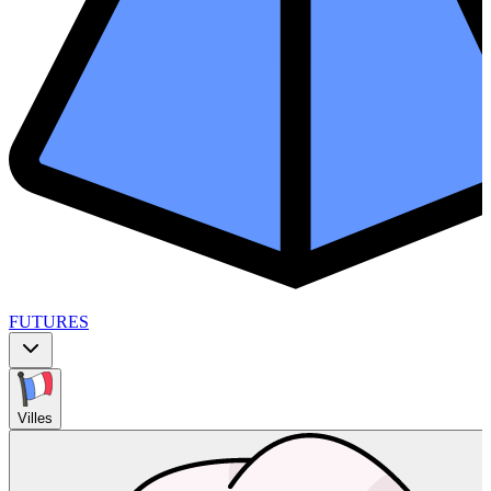
FUTURES
Villes