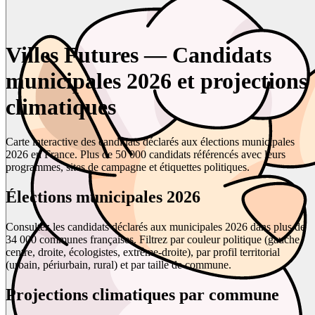
Villes Futures — Candidats
municipales 2026 et projections
climatiques
Carte interactive des candidats déclarés aux élections municipales
2026 en France. Plus de 50 000 candidats référencés avec leurs
programmes, sites de campagne et étiquettes politiques.
Élections municipales 2026
Consultez les candidats déclarés aux municipales 2026 dans plus de
34 000 communes françaises. Filtrez par couleur politique (gauche,
centre, droite, écologistes, extrême-droite), par profil territorial
(urbain, périurbain, rural) et par taille de commune.
Projections climatiques par commune