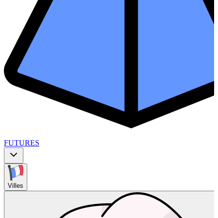
FUTURES
Villes