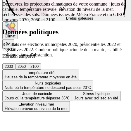
Découvrez les projections climatiques de votre commune : jours de
canicule, température estivale, élévation du niveau de la mer,
sécheresses des sols. Données issues de Météo France et du GIEC,
Brebis galeuses
horizons 2030, 2050 et 2100.
Données politiques
Climat
Résultats des élections municipales 2020, présidentielles 2022 et
législatives 2022. Couleur politique actuelle de la mairie, stabilité
politique, taux d'abstention.
Horizon temporel
2030
2050
2100
Température été
Hausse de la température moyenne en été
Nuits tropicales
Nuits où la température ne descend pas sous 20°C
Jours de canicule
Stress hydrique
Jours où la température dépasse 35°C
Jours avec sol sec en été
Élévation niveau mer
Élévation prévue du niveau de la mer