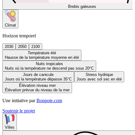
Brebis galeuses
Climat
Horizon temporel
2030
2050
2100
Température été
Hausse de la température moyenne en été
Nuits tropicales
Nuits où la température ne descend pas sous 20°C
Jours de canicule
Stress hydrique
Jours où la température dépasse 35°C
Jours avec sol sec en été
Élévation niveau mer
Élévation prévue du niveau de la mer
Une initiative par
Bonpote.com
Soutenir le projet
Villes