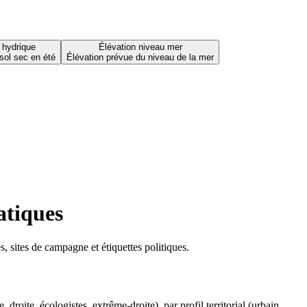
 hydrique
Élévation niveau mer
sol sec en été
Élévation prévue du niveau de la mer
atiques
 sites de campagne et étiquettes politiques.
oite, écologistes, extrême-droite), par profil territorial (urbain,