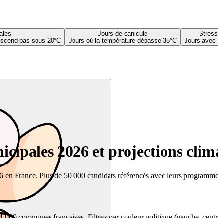
ales
Jours de canicule
Stress
descend pas sous 20°C
Jours où la température dépasse 35°C
Jours avec 
cipales 2026 et projections clim
26 en France. Plus de 50 000 candidats référencés avec leurs programmes,
00 communes françaises. Filtrez par couleur politique (gauche, centre, dr