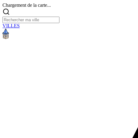
Chargement de la carte...
VILLES