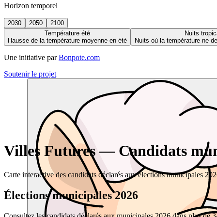
Horizon temporel
2030
2050
2100
Température été
Nuits tropic
Hausse de la température moyenne en été
Nuits où la température ne 
Une initiative par
Bonpote.com
Soutenir le projet
Villes Futures — Candidats muni
Carte interactive des candidats déclarés aux élections municipales 20
Élections municipales 2026
Consultez les candidats déclarés aux municipales 2026 dans plus de 34 0