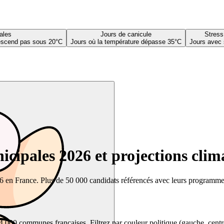
ales
Jours de canicule
Stress
descend pas sous 20°C
Jours où la température dépasse 35°C
Jours avec 
cipales 2026 et projections clim
26 en France. Plus de 50 000 candidats référencés avec leurs programmes,
00 communes françaises. Filtrez par couleur politique (gauche, centre, dr