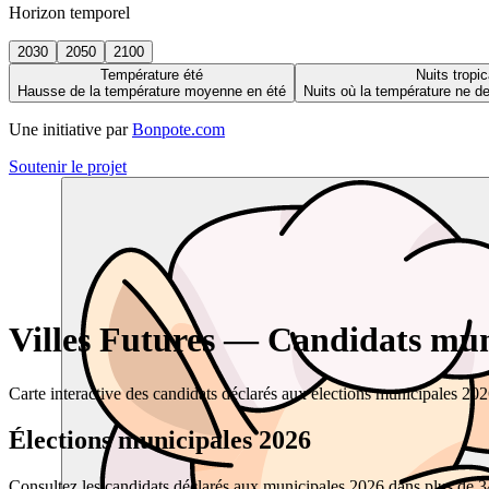
Horizon temporel
2030
2050
2100
Température été
Nuits tropic
Hausse de la température moyenne en été
Nuits où la température ne 
Une initiative par
Bonpote.com
Soutenir le projet
Villes Futures — Candidats muni
Carte interactive des candidats déclarés aux élections municipales 20
Élections municipales 2026
Consultez les candidats déclarés aux municipales 2026 dans plus de 34 0