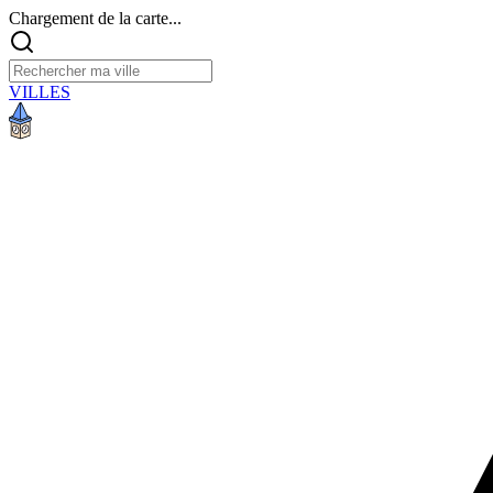
Chargement de la carte...
VILLES