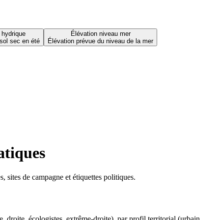
 hydrique
Élévation niveau mer
sol sec en été
Élévation prévue du niveau de la mer
atiques
 sites de campagne et étiquettes politiques.
oite, écologistes, extrême-droite), par profil territorial (urbain,