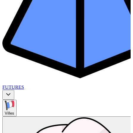
FUTURES
Villes