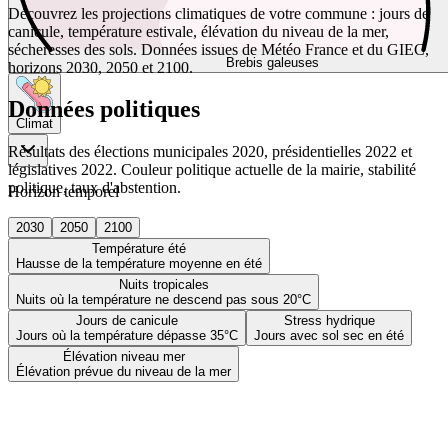
Découvrez les projections climatiques de votre commune : jours de
canicule, température estivale, élévation du niveau de la mer,
sécheresses des sols. Données issues de Météo France et du GIEC,
Brebis galeuses
horizons 2030, 2050 et 2100.
Données politiques
Climat
Résultats des élections municipales 2020, présidentielles 2022 et
législatives 2022. Couleur politique actuelle de la mairie, stabilité
politique, taux d'abstention.
Horizon temporel
2030
2050
2100
Température été
Hausse de la température moyenne en été
Nuits tropicales
Nuits où la température ne descend pas sous 20°C
Jours de canicule
Stress hydrique
Jours où la température dépasse 35°C
Jours avec sol sec en été
Élévation niveau mer
Élévation prévue du niveau de la mer