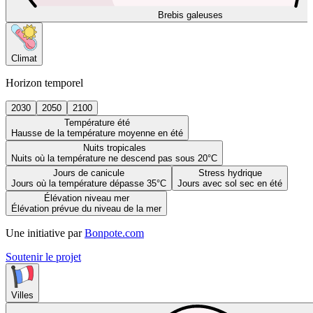
Brebis galeuses
Climat
Horizon temporel
2030
2050
2100
Température été
Hausse de la température moyenne en été
Nuits tropicales
Nuits où la température ne descend pas sous 20°C
Jours de canicule
Stress hydrique
Jours où la température dépasse 35°C
Jours avec sol sec en été
Élévation niveau mer
Élévation prévue du niveau de la mer
Une initiative par
Bonpote.com
Soutenir le projet
Villes