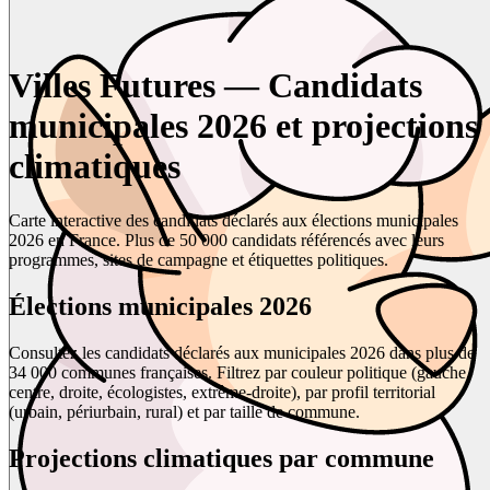
Villes Futures — Candidats
municipales 2026 et projections
climatiques
Carte interactive des candidats déclarés aux élections municipales
2026 en France. Plus de 50 000 candidats référencés avec leurs
programmes, sites de campagne et étiquettes politiques.
Élections municipales 2026
Consultez les candidats déclarés aux municipales 2026 dans plus de
34 000 communes françaises. Filtrez par couleur politique (gauche,
centre, droite, écologistes, extrême-droite), par profil territorial
(urbain, périurbain, rural) et par taille de commune.
Projections climatiques par commune