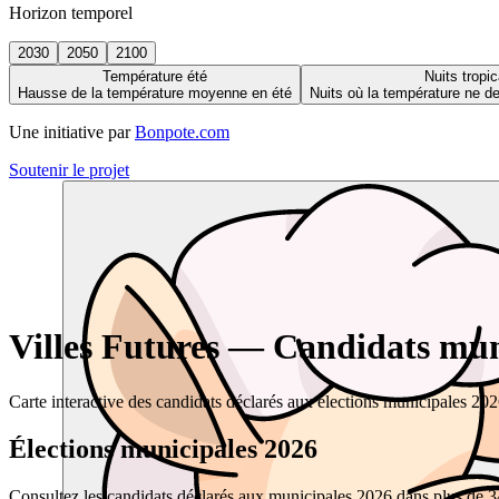
Horizon temporel
2030
2050
2100
Température été
Nuits tropic
Hausse de la température moyenne en été
Nuits où la température ne 
Une initiative par
Bonpote.com
Soutenir le projet
Villes Futures — Candidats muni
Carte interactive des candidats déclarés aux élections municipales 20
Élections municipales 2026
Consultez les candidats déclarés aux municipales 2026 dans plus de 34 0