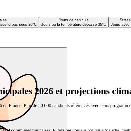
ales
Jours de canicule
Stress
descend pas sous 20°C
Jours où la température dépasse 35°C
Jours avec 
cipales 2026 et projections clim
26 en France. Plus de 50 000 candidats référencés avec leurs programmes,
00 communes françaises. Filtrez par couleur politique (gauche, centre, dr