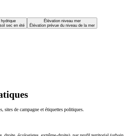
 hydrique
Élévation niveau mer
sol sec en été
Élévation prévue du niveau de la mer
atiques
 sites de campagne et étiquettes politiques.
oite, écologistes, extrême-droite), par profil territorial (urbain,