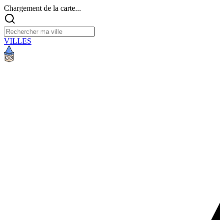
Chargement de la carte...
VILLES