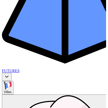
FUTURES
Villes