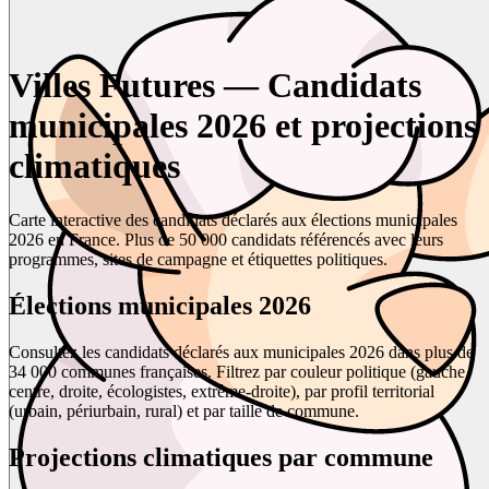
Villes Futures — Candidats
municipales 2026 et projections
climatiques
Carte interactive des candidats déclarés aux élections municipales
2026 en France. Plus de 50 000 candidats référencés avec leurs
programmes, sites de campagne et étiquettes politiques.
Élections municipales 2026
Consultez les candidats déclarés aux municipales 2026 dans plus de
34 000 communes françaises. Filtrez par couleur politique (gauche,
centre, droite, écologistes, extrême-droite), par profil territorial
(urbain, périurbain, rural) et par taille de commune.
Projections climatiques par commune