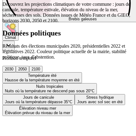
Découvrez les projections climatiques de votre commune : jours de
canicule, température estivale, élévation du niveau de la mer,
sécheresses des sols. Données issues de Météo France et du GIEC,
Brebis galeuses
horizons 2030, 2050 et 2100.
Données politiques
Climat
Résultats des élections municipales 2020, présidentielles 2022 et
législatives 2022. Couleur politique actuelle de la mairie, stabilité
politique, taux d'abstention.
Horizon temporel
2030
2050
2100
Température été
Hausse de la température moyenne en été
Nuits tropicales
Nuits où la température ne descend pas sous 20°C
Jours de canicule
Stress hydrique
Jours où la température dépasse 35°C
Jours avec sol sec en été
Élévation niveau mer
Élévation prévue du niveau de la mer