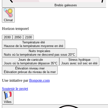
Brebis galeuses
Climat
Horizon temporel
2030
2050
2100
Température été
Hausse de la température moyenne en été
Nuits tropicales
Nuits où la température ne descend pas sous 20°C
Jours de canicule
Stress hydrique
Jours où la température dépasse 35°C
Jours avec sol sec en été
Élévation niveau mer
Élévation prévue du niveau de la mer
Une initiative par
Bonpote.com
Soutenir le projet
Villes