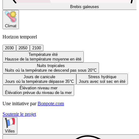
Brebis galeuses
Climat
Horizon temporel
2030
2050
2100
Température été
Hausse de la température moyenne en été
Nuits tropicales
Nuits où la température ne descend pas sous 20°C
Jours de canicule
Stress hydrique
Jours où la température dépasse 35°C
Jours avec sol sec en été
Élévation niveau mer
Élévation prévue du niveau de la mer
Une initiative par
Bonpote.com
Soutenir le projet
Villes