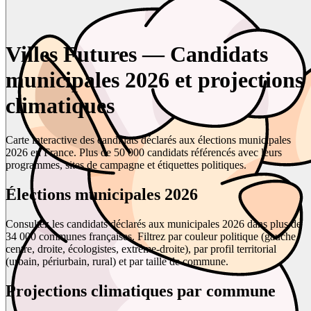
Villes Futures — Candidats
municipales 2026 et projections
climatiques
Carte interactive des candidats déclarés aux élections municipales
2026 en France. Plus de 50 000 candidats référencés avec leurs
programmes, sites de campagne et étiquettes politiques.
Élections municipales 2026
Consultez les candidats déclarés aux municipales 2026 dans plus de
34 000 communes françaises. Filtrez par couleur politique (gauche,
centre, droite, écologistes, extrême-droite), par profil territorial
(urbain, périurbain, rural) et par taille de commune.
Projections climatiques par commune