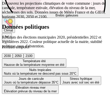
Découvrez les projections climatiques de votre commune : jours de
canicule, température estivale, élévation du niveau de la mer,
sécheresses des sols. Données issues de Météo France et du GIEC,
Brebis galeuses
horizons 2030, 2050 et 2100.
Données politiques
Climat
Résultats des élections municipales 2020, présidentielles 2022 et
législatives 2022. Couleur politique actuelle de la mairie, stabilité
politique, taux d'abstention.
Horizon temporel
2030
2050
2100
Température été
Hausse de la température moyenne en été
Nuits tropicales
Nuits où la température ne descend pas sous 20°C
Jours de canicule
Stress hydrique
Jours où la température dépasse 35°C
Jours avec sol sec en été
Élévation niveau mer
Élévation prévue du niveau de la mer