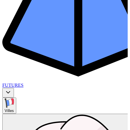
FUTURES
Villes